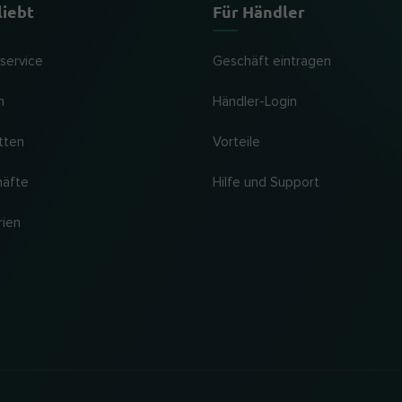
liebt
Für Händler
lservice
Geschäft eintragen
n
Händler-Login
tten
Vorteile
häfte
Hilfe und Support
rien