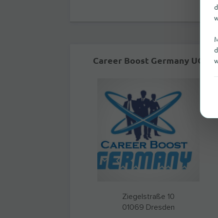
d
w
M
d
Career Boost Germany UG
w
Ziegelstraße 10
01069
Dresden