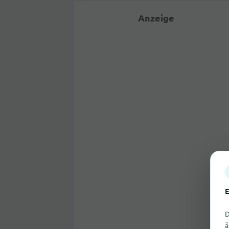
Anzeige
E
D
ä