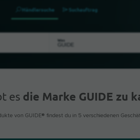
Händlersuche
Suchauftrag
Was
bt es
die Marke GUIDE zu k
dukte von GUIDE® findest du in 5 verschiedenen Geschäf