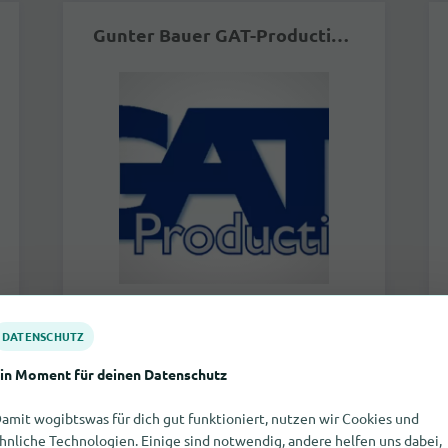
Gunter Bauer GAT-Productions
Steinmetzstraße 1
DATENSCHUTZ
10783
Berlin
in Moment für deinen Datenschutz
mehr
amit wogibtswas für dich gut funktioniert, nutzen wir Cookies und
hnliche Technologien. Einige sind notwendig, andere helfen uns dabei,
geschlossen |
Reisebüros