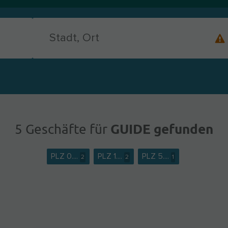
GUIDE gefunden
5 Geschäfte für
PLZ 0....
PLZ 1....
PLZ 5....
2
2
1