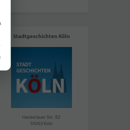
t
Stadtgeschichten Köln
Hacketäuer Str., 82
51063
Köln