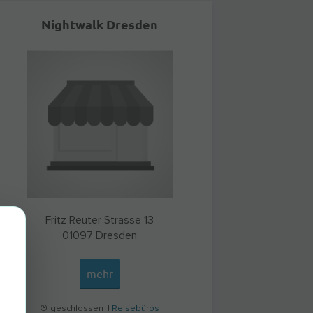
Nightwalk Dresden
Fritz Reuter Strasse 13
01097
Dresden
mehr
geschlossen |
Reisebüros