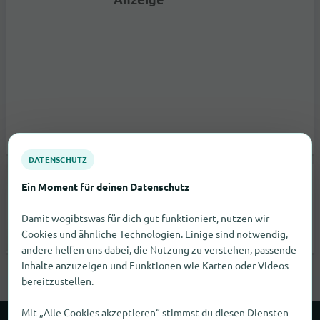
DATENSCHUTZ
Kfz-Sachverständiger & Bootsgutachter Schmid
Ein Moment für deinen Datenschutz
Bayerwaldstraße 59
93073
Neutraubling
Damit wogibtswas für dich gut funktioniert, nutzen wir
Cookies und ähnliche Technologien. Einige sind notwendig,
andere helfen uns dabei, die Nutzung zu verstehen, passende
Keine Angabe |
Telefongeschäfte
Inhalte anzuzeigen und Funktionen wie Karten oder Videos
bereitzustellen.
Mit „Alle Cookies akzeptieren“ stimmst du diesen Diensten