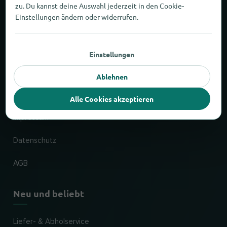
zu. Du kannst deine Auswahl jederzeit in den Cookie-
Über wogibtswas
Einstellungen ändern oder widerrufen.
Zahlen und Fakten
Einstellungen
Partner
Ablehnen
Rechtliches
Alle Cookies akzeptieren
Impressum
Datenschutz
AGB
Neu und beliebt
Liefer- & Abholservice