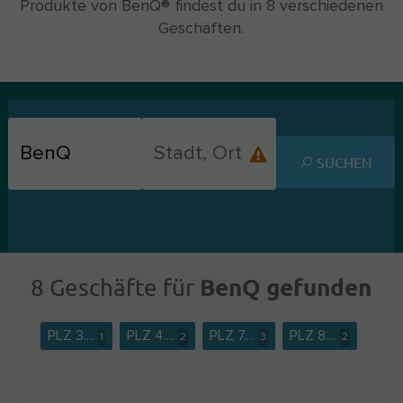
Produkte von BenQ® findest du in 8 verschiedenen
Geschäften.
SUCHEN
BenQ gefunden
8 Geschäfte für
PLZ 3....
PLZ 4....
PLZ 7....
PLZ 8....
1
2
3
2