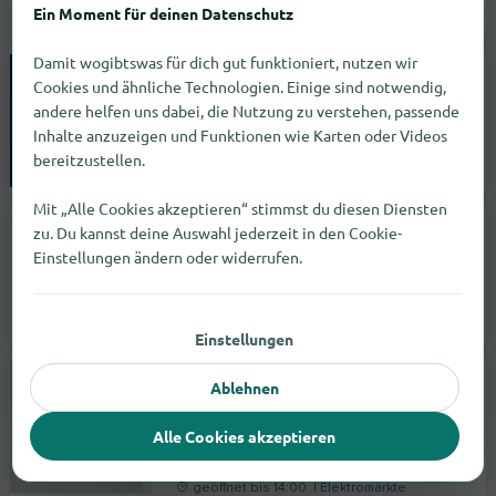
Ein Moment für deinen Datenschutz
geöffnet bis 16:00 |
Elektromärkte
Damit wogibtswas für dich gut funktioniert, nutzen wir
EURONICS CityMedia & Ripken
Cookies und ähnliche Technologien. Einige sind notwendig,
andere helfen uns dabei, die Nutzung zu verstehen, passende
Marktstraße 28
Inhalte anzuzeigen und Funktionen wie Karten oder Videos
35279
Neustadt (Hessen)
bereitzustellen.
geschlossen |
Elektromärkte
Mit „Alle Cookies akzeptieren“ stimmst du diesen Diensten
Computerwerkstättle - Obersulm
zu. Du kannst deine Auswahl jederzeit in den Cookie-
Einstellungen ändern oder widerrufen.
Weinsberger Straße 1-2
74182
Obersulm
geschlossen |
Einstellungen
Dienstleister
CSE Schauties Computer Vertriebs GmbH
Ablehnen
Marktstraße 19
Alle Cookies akzeptieren
88212
Ravensburg
geöffnet bis 14:00 |
Elektromärkte