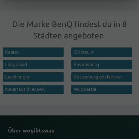
Die Marke BenQ findest du in 8
Städten angeboten.
Kaarst
Obersulm
Langquaid
Ravensburg
Lauchringen
Rottenburg am Neckar
Neustadt (Hessen)
Wuppertal
Über wogibtswas