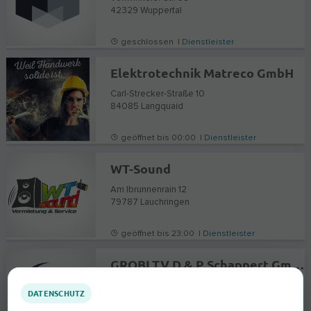
42329
Wuppertal
geschlossen |
Dienstleister
Elektrotechnik Matreco GmbH
Carl-Strecker-Straße 10
84085
Langquaid
geöffnet bis 00:00 |
Dienstleister
WT-Sound
Am Ibrunnenrain 12
79787
Lauchringen
geöffnet bis 23:00 |
Dienstleister
GROBI.TV D & P Schappert GmbH
Industriestrasse 25
DATENSCHUTZ
41564
Kaarst