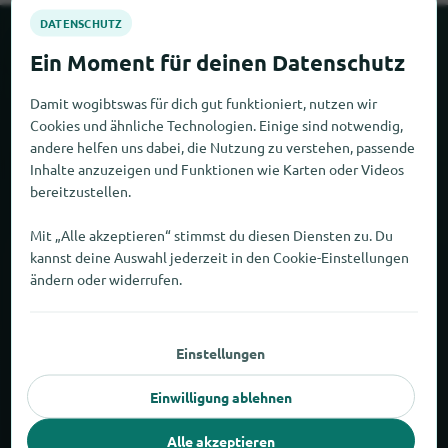
Über wogibtswas
Damit wogibtswas für dich gut funktioniert, nutzen wir
Zahlen und Fakten
Cookies und ähnliche Technologien. Einige sind notwendig,
andere helfen uns dabei, die Nutzung zu verstehen, passende
Partner
Inhalte anzuzeigen und Funktionen wie Karten oder Videos
bereitzustellen.
Rechtliches
Mit „Alle akzeptieren“ stimmst du diesen Diensten zu. Du
kannst deine Auswahl jederzeit in den Cookie-Einstellungen
Impressum
ändern oder widerrufen.
Datenschutz
Einstellungen
AGB
Einwilligung ablehnen
Neu und beliebt
Alle akzeptieren