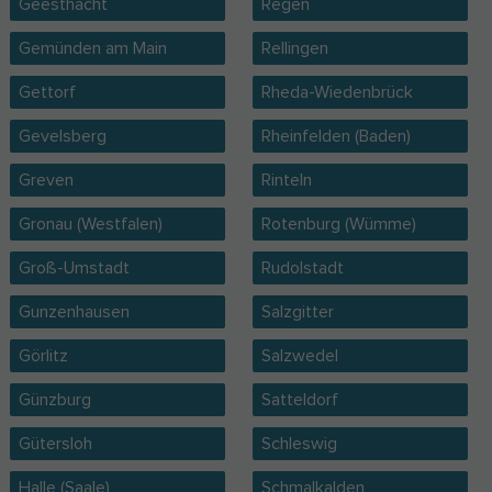
Geesthacht
Regen
Gemünden am Main
Rellingen
Gettorf
Rheda-Wiedenbrück
Gevelsberg
Rheinfelden (Baden)
Greven
Rinteln
Gronau (Westfalen)
Rotenburg (Wümme)
Groß-Umstadt
Rudolstadt
Gunzenhausen
Salzgitter
Görlitz
Salzwedel
Günzburg
Satteldorf
Gütersloh
Schleswig
Halle (Saale)
Schmalkalden