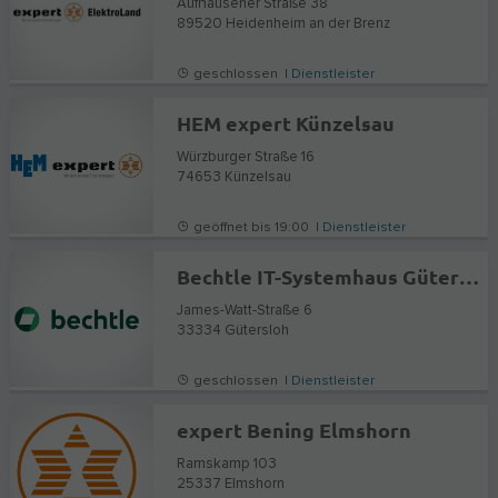
Aufhausener Straße 38
89520
Heidenheim an der Brenz
geschlossen |
Dienstleister
HEM expert Künzelsau
Würzburger Straße 16
74653
Künzelsau
geöffnet bis 19:00 |
Dienstleister
Bechtle IT-Systemhaus Gütersloh
James-Watt-Straße 6
33334
Gütersloh
geschlossen |
Dienstleister
expert Bening Elmshorn
Ramskamp 103
25337
Elmshorn