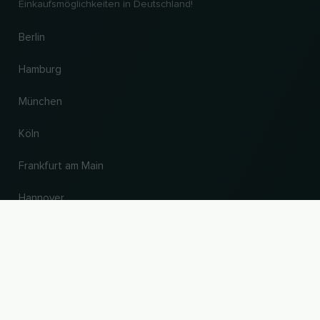
Einkaufsmöglichkeiten in Deutschland!
Berlin
Hamburg
München
Köln
Frankfurt am Main
Hannover
NACH OBEN
Land und Sprache ändern
© 2026, Wogibtswas / Locabee. Alle Markennamen und Warenzeichen sind
Eigentum der jeweiligen Inhaber. Alle Angaben ohne Gewähr. Stand 06.08.2026