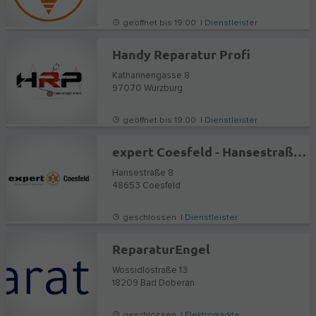
geöffnet bis 19:00 |
Dienstleister
Handy Reparatur Profi
Katharinengasse 8
97070
Würzburg
geöffnet bis 19:00 |
Dienstleister
expert Coesfeld - Hansestraße 8
Hansestraße 8
48653
Coesfeld
geschlossen |
Dienstleister
ReparaturEngel
Wossidlostraße 13
18209
Bad Doberan
geschlossen |
Elektromärkte