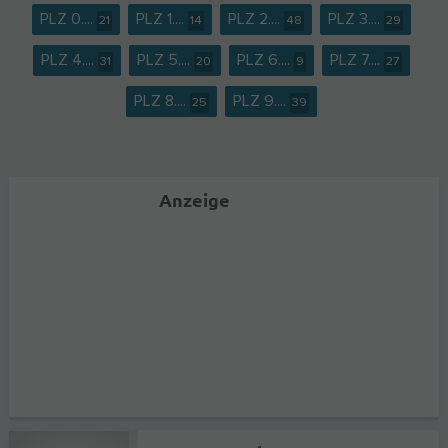
PLZ 0....
PLZ 1....
PLZ 2....
PLZ 3....
21
14
48
29
PLZ 4....
PLZ 5....
PLZ 6....
PLZ 7....
31
20
9
27
PLZ 8....
PLZ 9....
25
39
Anzeige