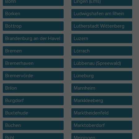
Bonn
Lingen (Ems)
Borken
Ludwigshafen am Rhein
Bottrop
Lutherstadt Wittenberg
Brandenburg an der Havel
Luzern
Bremen
Lörrach
Bremerhaven
Lübbenau (Spreewald)
Bremervörde
Lüneburg
Brilon
Mannheim
Burgdorf
Markkleeberg
Buxtehude
Marktheidenfeld
Büchen
Marktoberdorf
Bühl
Meiningen