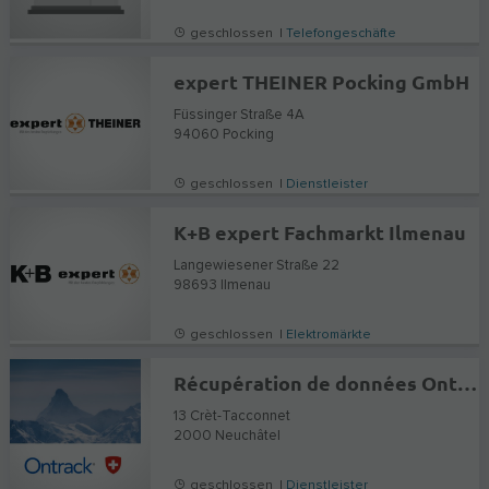
geschlossen |
Telefongeschäfte
expert THEINER Pocking GmbH
Füssinger Straße 4A
94060
Pocking
geschlossen |
Dienstleister
K+B expert Fachmarkt Ilmenau
Langewiesener Straße 22
98693
Ilmenau
geschlossen |
Elektromärkte
Récupération de données Ontrack
13 Crèt-Tacconnet
2000
Neuchâtel
geschlossen |
Dienstleister