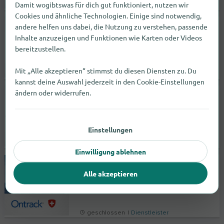
Damit wogibtswas für dich gut funktioniert, nutzen wir
geöffnet bis 19:00 |
Dienstleister
Cookies und ähnliche Technologien. Einige sind notwendig,
andere helfen uns dabei, die Nutzung zu verstehen, passende
expert Soest
Inhalte anzuzeigen und Funktionen wie Karten oder Videos
Senator-Schwartz-Ring 24
bereitzustellen.
59494
Soest
Mit „Alle akzeptieren“ stimmst du diesen Diensten zu. Du
geöffnet bis 19:00 |
Dienstleister
kannst deine Auswahl jederzeit in den Cookie-Einstellungen
ändern oder widerrufen.
expert Bening Wilhelmshaven
Heuweg 2
26389
Wilhelmshaven
Einstellungen
geöffnet bis 19:00 |
Dienstleister
Einwilligung ablehnen
Ontrack Datenrettung in Bern
Alle akzeptieren
Bollwerk 17
3011
Bern
geschlossen |
Dienstleister