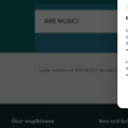
E
D
ä
d
w
M
d
Leider können wir ARS MUSICI gerade nicht fi
w
Über wogibtswas
Neu und be