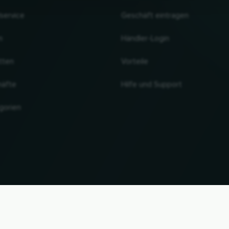
lservice
Geschäft eintragen
n
Händler-Login
tten
Vorteile
häfte
Hilfe und Support
gorien
NACH OBEN