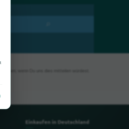
t
s freuen, wenn Du uns dies mitteilen würdest.
Einkaufen in Deutschland