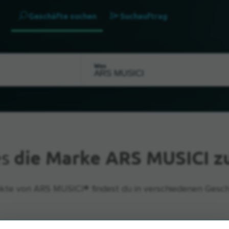
Geschäfte suchen
Suchauftrag
Was
es
die Marke ARS MUSICI z
kte von ARS MUSICI® findest du in verschiedenen Gesch