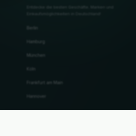
Entdecke die besten Geschäfte, Marken und
Einkaufsmöglichkeiten in Deutschland!
Berlin
Hamburg
München
Köln
Frankfurt am Main
Hannover