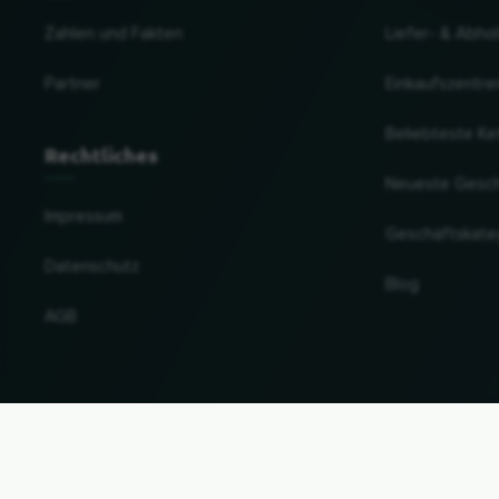
Zahlen und Fakten
Liefer- & Abho
Partner
Einkaufszentre
Beliebteste Ke
Rechtliches
Neueste Gesc
Impressum
Geschäftskate
Datenschutz
Blog
AGB
Land und Sprache ändern