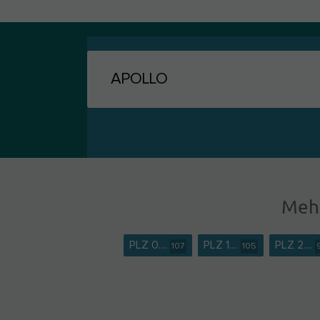
Mehr
PLZ 0....
PLZ 1....
PLZ 2....
107
105