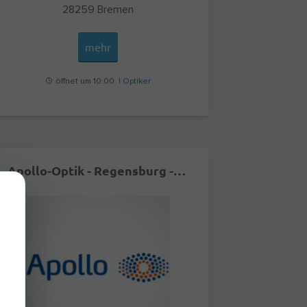
28259
Bremen
mehr
öffnet um 10:00 |
Optiker
Apollo-Optik - Regensburg - Langobardenstr.