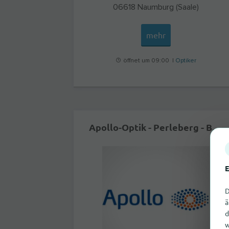
06618
Naumburg (Saale)
mehr
öffnet um 09:00 |
Optiker
Apollo-Optik - Perleberg - Bäckerstr.
E
D
ä
d
w