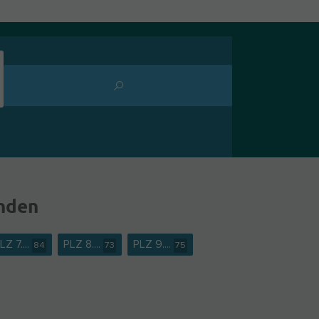
nden
LZ 7....
PLZ 8....
PLZ 9....
84
73
75