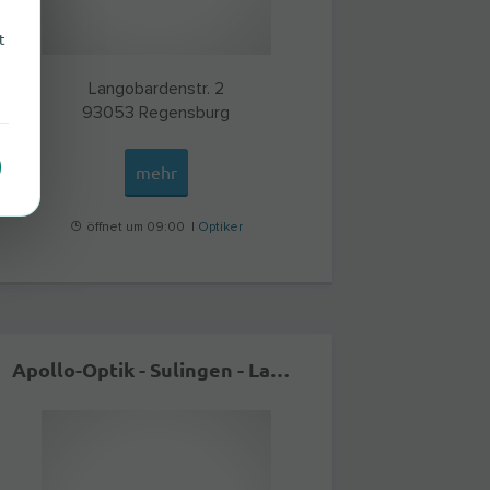
t
Langobardenstr. 2
93053
Regensburg
mehr
öffnet um 09:00 |
Optiker
Apollo-Optik - Sulingen - Lange Str.