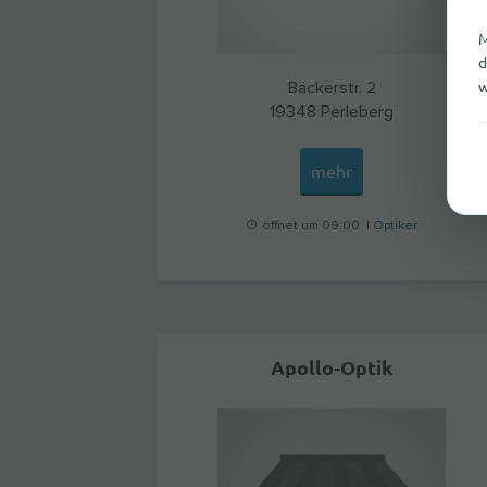
M
d
w
Bäckerstr. 2
19348
Perleberg
mehr
öffnet um 09:00 |
Optiker
Apollo-Optik