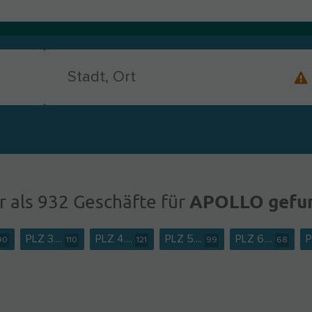
APOLLO gefu
 als 932 Geschäfte für
PLZ 3....
PLZ 4....
PLZ 5....
PLZ 6....
P
90
110
121
99
68