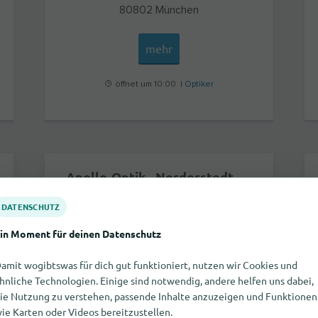
80802
München
mehr
öffnet um 10:00 |
Optiker
Apollo-Optik - Norderstedt im Herold-Center
DATENSCHUTZ
in Moment für deinen Datenschutz
amit wogibtswas für dich gut funktioniert, nutzen wir Cookies und
hnliche Technologien. Einige sind notwendig, andere helfen uns dabei,
ie Nutzung zu verstehen, passende Inhalte anzuzeigen und Funktionen
ie Karten oder Videos bereitzustellen.