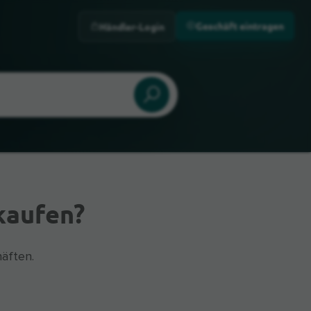
Geschäft eintragen
Händler-Login
kaufen?
äften.