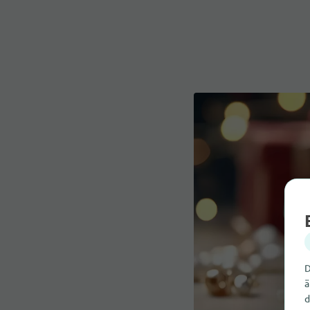
D
ä
d