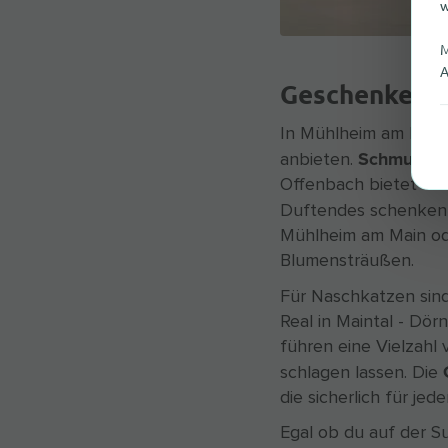
w
M
A
Geschenke fü
In Mühlheim am Main 
Schmuck
anbieten.
i
Offenbach bietet ein
Duftendes schenken
Mühlheim am Main ode
Blumensträußen.
Für Naschkatzen sin
Real in Maintal - Dö
führen eine Vielzahl
schlagen lassen. Die
die sicherlich für je
Egal ob du auf der 