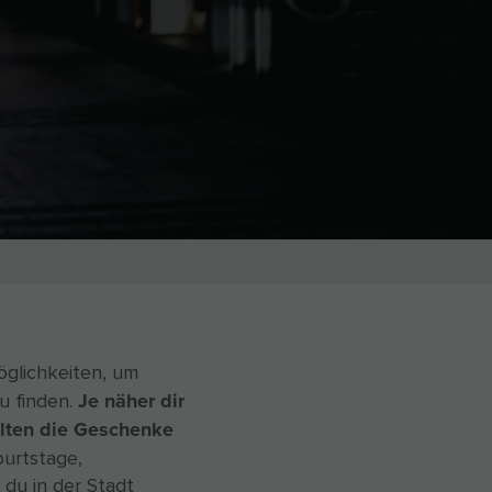
öglichkeiten, um
Je näher dir
u finden.
llten die Geschenke
burtstage,
du in der Stadt