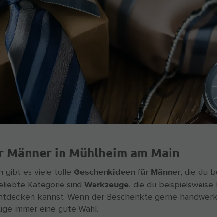
r Männer in Mühlheim am Main
n
Geschenkideen für Männer
gibt es viele tolle
, die du 
Werkzeuge
eliebte Kategorie sind
, die du beispielsweise 
ntdecken kannst. Wenn der Beschenkte gerne handwerklich
ge immer eine gute Wahl.