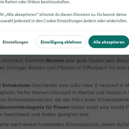
ie Karten oder Videos bereitzustellen.
it „Alle akzeptieren“ stimmst du diesen Diensten zu. Du kannst deine
uswahl jederzeit in den Cookie-Einstellungen ändern oder widerrufen.
r Frauen in Mühlheim am Main
findest du eine Vielzahl von Geschenkideen für Frauen, 
Einstellungen
Einwilligung ablehnen
Alle akzeptieren
st immer eine beliebte Wahl und das SCHMUCKatelier 
e exklusive Auswahl an Schmuckstücken. Wenn du lieber
Blumen
 möchtest, könnten
eine gute Option sein. Besu
r Kitzinger Blumen und Pflanzen in Offenbach für eine
Schokolade
d
-Geschenke eine süße Idee. E neukauf in 
rnigheim, Netto Marken-Discount in Maintal und Globus in
 von Schokoladensorten, die das Herz jeder Schokoladenl
Geschenkkategorie für Frauen
bietet somit eine breite 
den Geschmack und Anlass geeignet sind.
Suche nach einem funkelnden Schmuckstück, einem duf