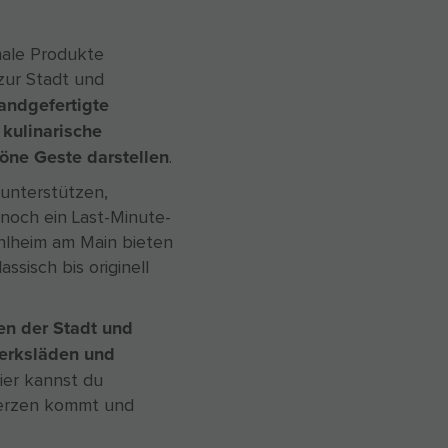
nale Produkte
zur Stadt und
handgefertigte
kulinarische
höne Geste darstellen
.
 unterstützen,
noch ein Last-Minute-
hlheim am Main bieten
ssisch bis originell
en der Stadt und
erksläden und
Hier kannst du
 Herzen kommt und