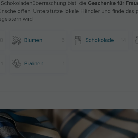
Geschenke für Frau
n Schokoladenüberraschung bist, die
nsche offen. Unterstütze lokale Händler und finde das
geistern wird.
8
Blumen
5
Schokolade
14
1
Pralinen
1