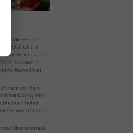
die lokale Händler
WOLFGANG UHL in
 etwas Frisches und
che E neukauf in
 bunte Auswahl an
Mühlheim am Main,
 Maintal-Dörnigheim
iebhaberin höher
Palette von Optionen,
tenden Blumenstrauß