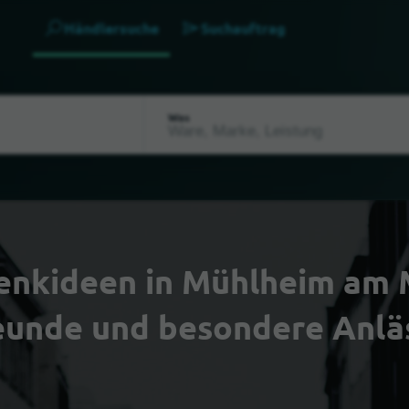
Händlersuche
Suchauftrag
Was
enkideen in Mühlheim am Ma
eunde und besondere Anlä