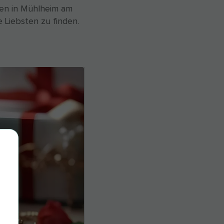
ten in Mühlheim am
 Liebsten zu finden.