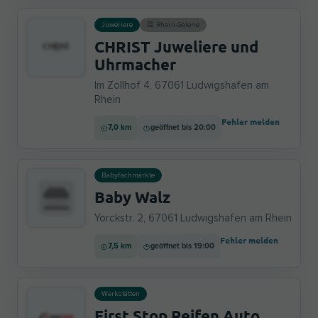
Juweliere
Rhein-Galerie
CHRIST Juweliere und
Uhrmacher
Im Zollhof 4, 67061 Ludwigshafen am
Rhein
Fehler melden
7,0 km
geöffnet bis 20:00
Babyfachmärkte
Baby Walz
Yorckstr. 2, 67061 Ludwigshafen am Rhein
Fehler melden
7,5 km
geöffnet bis 19:00
Werkstätten
First Stop Reifen Auto