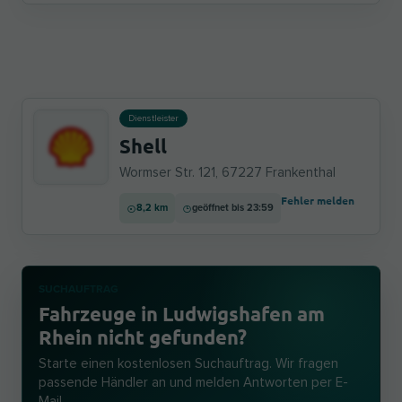
Dienstleister
Shell
Wormser Str. 121, 67227 Frankenthal
Fehler melden
8,2 km
geöffnet bis 23:59
SUCHAUFTRAG
Fahrzeuge in Ludwigshafen am
Rhein nicht gefunden?
Starte einen kostenlosen Suchauftrag. Wir fragen
passende Händler an und melden Antworten per E-
Mail.