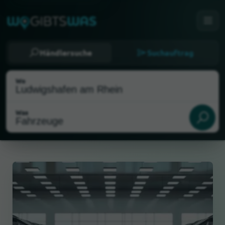
Händlersuche
Suchauftrag
Wo
Was
Als meinen Standort wählen