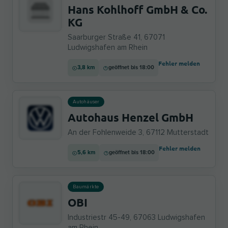
Hans Kohlhoff GmbH & Co.
KG
Saarburger Straße 41, 67071
Ludwigshafen am Rhein
Fehler melden
3,8 km
geöffnet bis 18:00
Autohäuser
Autohaus Henzel GmbH
An der Fohlenweide 3, 67112 Mutterstadt
Fehler melden
5,6 km
geöffnet bis 18:00
Baumärkte
OBI
Industriestr 45-49, 67063 Ludwigshafen
am Rhein