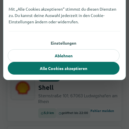
Mit „Alle Cookies akzeptieren“ stimmst du diesen Diensten
Fehler melden
4,1 km
geöffnet bis 22:00
zu. Du kannst deine Auswahl jederzeit in den Cookie-
Einstellungen ändern oder widerrufen.
Dienstleister
HEM Tankstelle
Einstellungen
Speyerer Straße 138, 67112 Mutterstadt
Ablehnen
Fehler melden
4,7 km
geöffnet bis 22:00
Alle Cookies akzeptieren
Dienstleister
Shell
Sternstraße 101, 67063 Ludwigshafen am
Rhein
Fehler melden
5,0 km
geöffnet bis 22:00