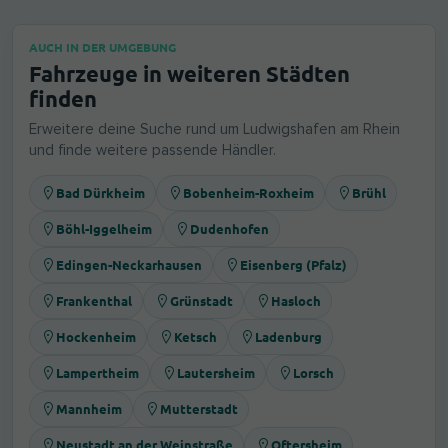
AUCH IN DER UMGEBUNG
Fahrzeuge in weiteren Städten
finden
Erweitere deine Suche rund um Ludwigshafen am Rhein
und finde weitere passende Händler.
Bad Dürkheim
Bobenheim-Roxheim
Brühl
Böhl-Iggelheim
Dudenhofen
Edingen-Neckarhausen
Eisenberg (Pfalz)
Frankenthal
Grünstadt
Hasloch
Hockenheim
Ketsch
Ladenburg
Lampertheim
Lautersheim
Lorsch
Mannheim
Mutterstadt
Neustadt an der Weinstraße
Oftersheim