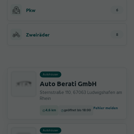
Pkw
6
Zweiräder
8
Autohäuser
Auto Berati GmbH
Sternstraße 110, 67063 Ludwigshafen am
Rhein
Fehler melden
4,6 km
geöffnet bis 18:00
Autohäuser