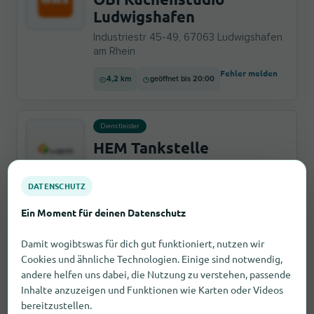
Ludwigshafen
Industriestr 45-49, 67063 Ludwigshafen
am Rhein
Fehler melden
4,2 km
geöffnet bis 20:00
Dienstleister
HEM Tankstelle
Industriestraße 51, 67063 Ludwigshafen
am Rhein
DATENSCHUTZ
Fehler melden
4,1 km
geöffnet bis 22:00
Ein Moment für deinen Datenschutz
Damit wogibtswas für dich gut funktioniert, nutzen wir
Cookies und ähnliche Technologien. Einige sind notwendig,
Dienstleister
andere helfen uns dabei, die Nutzung zu verstehen, passende
Shell
Inhalte anzuzeigen und Funktionen wie Karten oder Videos
Maudacher Straße 298, 67065
bereitzustellen.
Ludwigshafen am Rhein