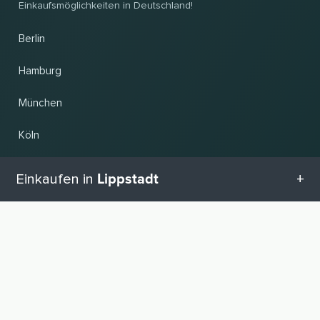
Einkaufsmöglichkeiten in Deutschland!
Berlin
Hamburg
München
Köln
Frankfurt am Main
Lippstadt
Einkaufen in
Hannover
Alle Kategorien in Lippstadt
NACH OBEN
Land und Sprache ändern
Geschenketipps in Lippstadt
© 2026, Wogibtswas / Locabee. Alle Markennamen und Warenzeichen sind