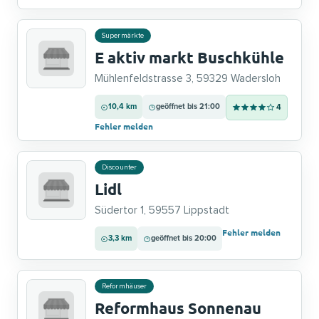
Supermärkte
E aktiv markt Buschkühle
Mühlenfeldstrasse 3, 59329 Wadersloh
10,4 km
geöffnet bis 21:00
4
Fehler melden
Discounter
Lidl
Südertor 1, 59557 Lippstadt
Fehler melden
3,3 km
geöffnet bis 20:00
Reformhäuser
Reformhaus Sonnenau