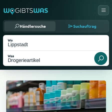
Händlersuche
Suchauftrag
Wo
Was
Als meinen Standort wählen