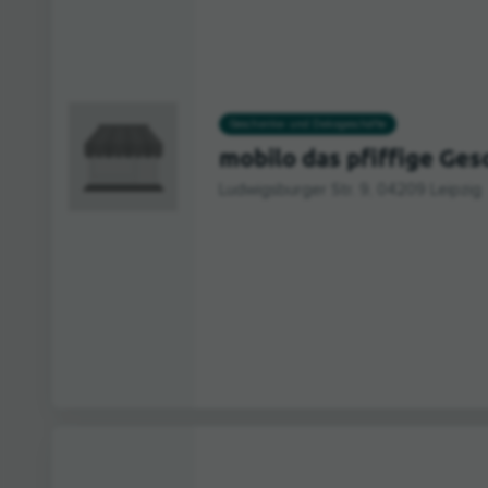
Geschenke- und Dekogeschäfte
mobilo das pfiffige Ge
Ludwigsburger Str. 9, 04209 Leipzig