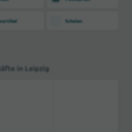
oartikel
Schalen
fte in Leipzig