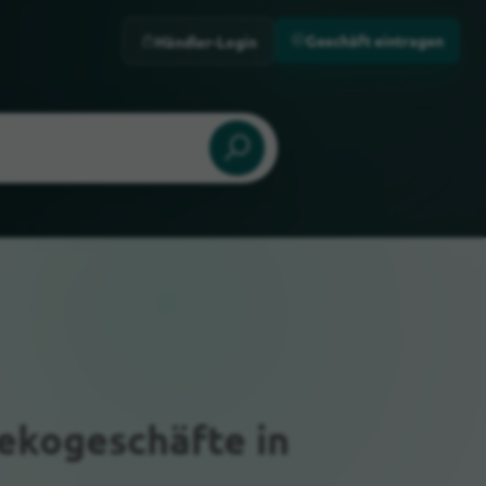
Geschäft eintragen
Händler-Login
Dekogeschäfte
in