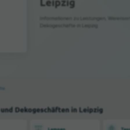
Leipzig
Informationen zu Leistungen, Warenso
Dekogeschäfte in Leipzig
fte
 und Dekogeschäften in Leipzig
Lampen
Tas