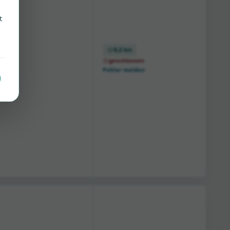
t
9,2 km
geschlossen
Fehler melden