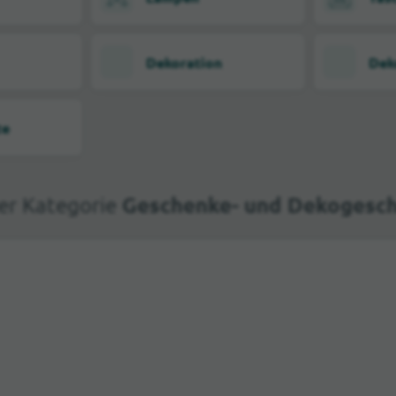
Dekoration
Dek
te
Geschenke- und Dekogeschä
er Kategorie