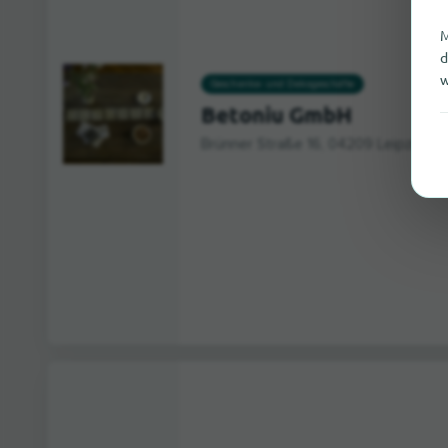
M
d
w
Geschenke- und Dekogeschäfte
Betoniu GmbH
Brünner Straße 16, 04209 Leipzig