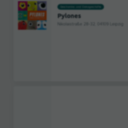
Geschenke- und Dekogeschäfte
Pylones
Nikolaistraße 28-32, 04109 Leipzig