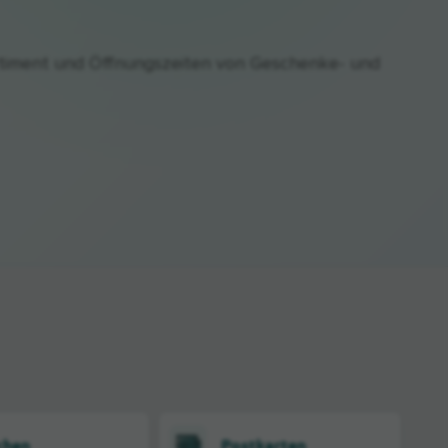
rtiment und Öffnungszeiten von Geschenke- und
chen
Postkarten