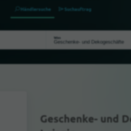
Händlersuche
Suchauftrag
Was
Geschenke- und 