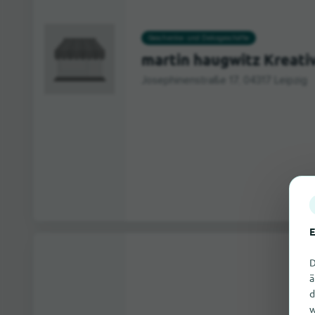
Geschenke- und Dekogeschäfte
martin haugwitz Kreati
Josephinenstraße 17, 04317 Leipzig
E
D
ä
d
w