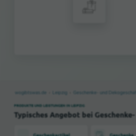
wogibtswas.de
Leipzig
Geschenke- und Dekogeschä
PRODUKTE UND LEISTUNGEN IN LEIPZIG
Typisches Angebot bei Geschenke-
Geschenkartikel
Geschenke