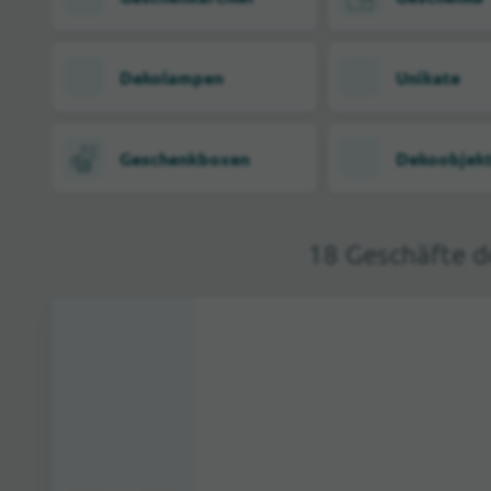
Dekolampen
Unikate
Geschenkboxen
Dekoobjek
18 Geschäfte d