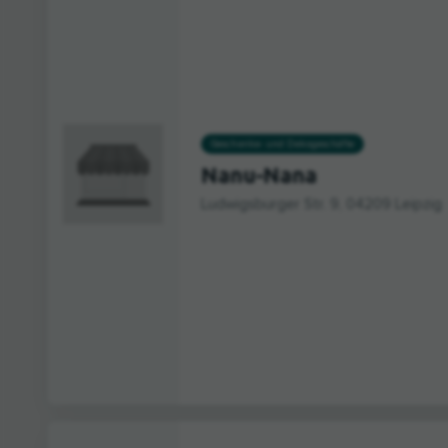
Geschenke- und Dekogeschäfte
Nanu-Nana
Ludwigsburger Str. 9, 04209 Leipzig