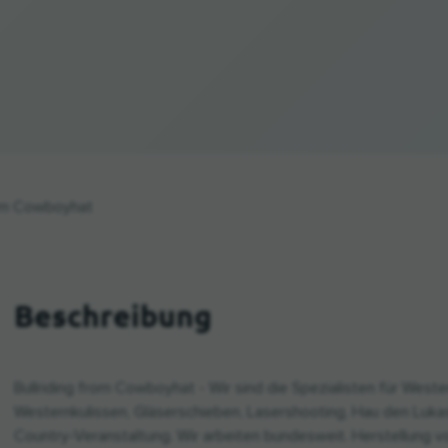
rom Cowboyhat
Beschreibung
Bullriding from Cowboyhat - Wir sind die Spezialisten für Wester
Westernkulissen, Gläserschieben, Lasershooting, Hau den Luka
Country-Veranstaltung. Wir arbeiten bundesweit. Herstellung 