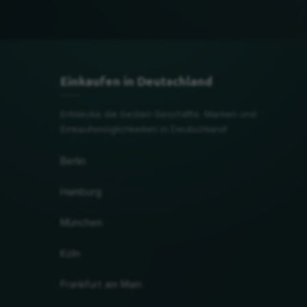
Einkaufen in Deutschland
Entdecke die besten Geschäfte, Marken und
Einkaufsmöglichkeiten in Deutschland!
Berlin
Hamburg
München
Köln
Frankfurt am Main