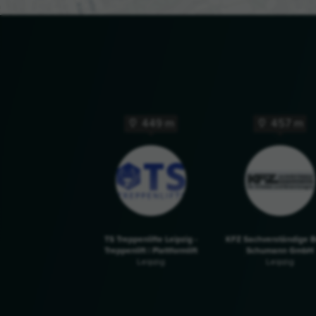
449 m
457 m
TS Treppenlifte Leipzig -
KFZ Sachverständige 
Treppenlift | Plattformlift
Schumann GmbH
Leipzig
Leipzig