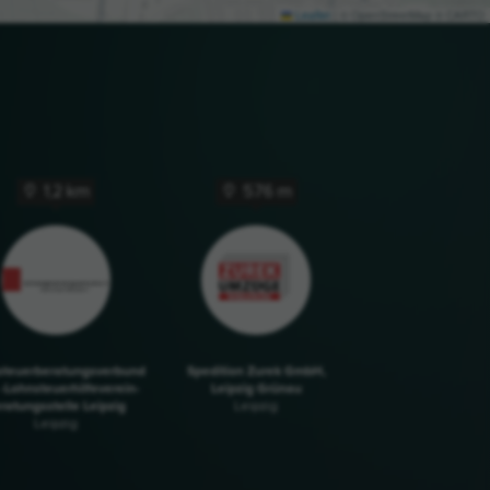
Leaflet
|
© OpenStreetMap © CARTO
1,2 km
576 m
steuerberatungsverbund
Spedition Zurek GmbH,
. -Lohnsteuerhilfeverein-
Leipzig Grünau
ratungsstelle Leipzig
Leipzig
Leipzig