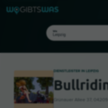
Wo
DIENSTLEISTER IN
LEIPZIG
Bullrid
Als meinen Standort wählen
Grünauer Allee 37, 04209