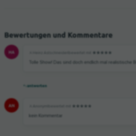
HA
Heinz Astschneider
|
bewertet mit
Tolle Show! Das sind doch endlich mal realistische B
antworten
AN
Anonym
|
bewertet mit
kein Kommentar