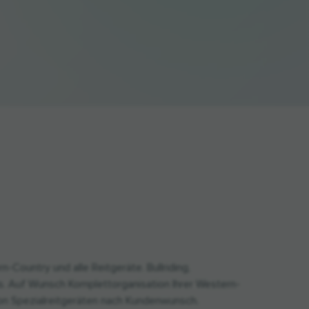
n-Country und alle Reitgeräte. Bullriding,
s. Auf Wunsch Komplettorganisation Ihrer Western-
von Spezialreitgeräten nach Kundenwunsch.