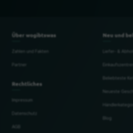
Über wogibtswas
Neu und be
Zahlen und Fakten
Liefer- & Abho
Partner
Einkaufszentre
Beliebteste Ke
Rechtliches
Neueste Gesc
Impressum
Händlerkatego
Datenschutz
Blog
AGB