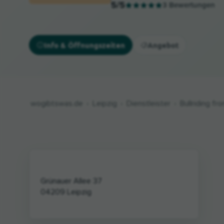
5
/5
3
Bewertungen
Info & Öffnungszeiten
Angebot
wogibtswas.de
Leipzig
Dienstleister
Bullriding f
Grünauer Allee 37
04209
Leipzig