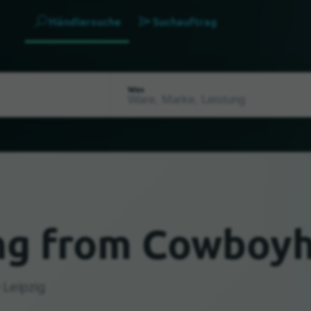
Händlersuche
Suchauftrag
Was
ing from Cowboy
 Leipzig