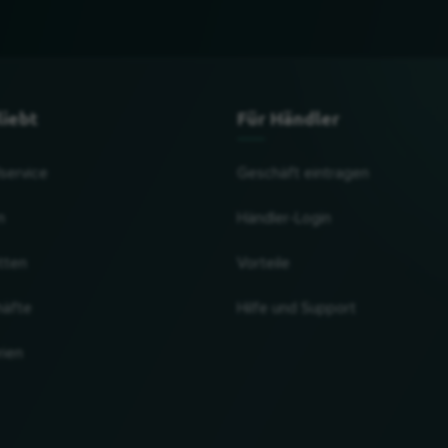
liebt
Für Händler
lservice
Geschäft eintragen
n
Händler-Login
tten
Vorteile
häfte
Hilfe und Support
rien