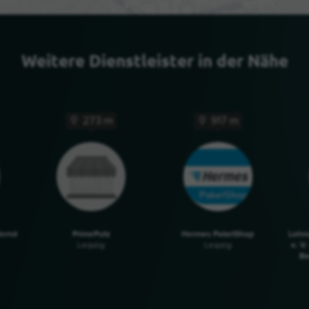
Weitere Dienstleister in der Nähe
273 m
917 m
Bernd
PrimePutz
Hermes PaketShop
Lohn
e. V
Leipzig
Leipzig
Be