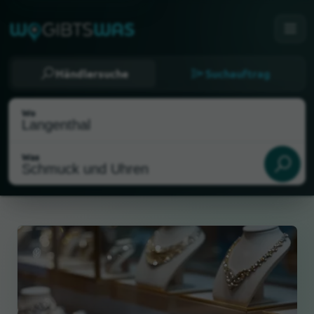
Händlersuche
Suchauftrag
Wo
Was
Als meinen Standort wählen