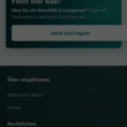
Fehlt hier was?
Hast Du ein Geschäft in Langenau?
Trage es
kostenlos in wenigen Schritten ein.
Jetzt eintragen!
Über wogibtswas
Zahlen und Fakten
Partner
Rechtliches