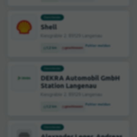
Dienstleister
Shell
Kiesgräble 2, 89129 Langenau
Fehler melden
1,2 km
geschlossen
Dienstleister
DEKRA Automobil GmbH
Station Langenau
Kiesgräble 2, 89129 Langenau
Fehler melden
1,2 km
geschlossen
Dienstleister
Alexander Leger, Andreas