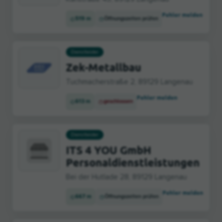
Fehler melden
519 m
Öffnungszeiten prüfen
Dienstleister
Zek-Metallbau
Tuchmacherstraße 2, 89129 Langenau
Fehler melden
613 m
geschlossen
Dienstleister
ITS 4 YOU GmbH
Personaldienstleistungen
Bei der Hutlade 28, 89129 Langenau
Fehler melden
667 m
Öffnungszeiten prüfen