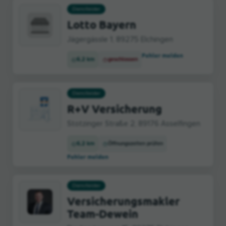
Dienstleister
Lotto Bayern
Jägergässle 1, 89275 Elchingen
Fehler melden
6,2 km
geschlossen
Dienstleister
R+V Versicherung
Stotzinger Straße 2, 89176 Asselfingen
6,2 km
Öffnungszeiten prüfen
Fehler melden
Dienstleister
Versicherungsmakler
Team-Dewein