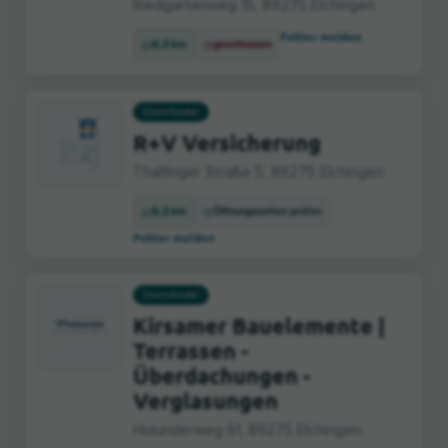
Riedgartenweg 15, 89275 Elchingen
Fehler melden
6,3 km
geschlossen
Dienstleister
R+V Versicherung
Thalfinger Straße 5, 89275 Elchingen
6,3 km
Öffnungszeiten prüfen
Fehler melden
Dienstleister
Kirsamer Bauelemente |
Terrassen -
Überdachungen -
Verglasungen
Holunderweg 61, 89275 Elchingen