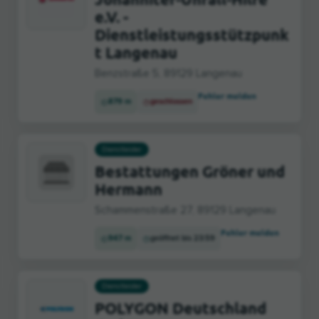
e.V. -
Dienstleistungsstützpunk
t Langenau
Benzstraße 5, 89129 Langenau
Fehler melden
879 m
geschlossen
Dienstleister
Bestattungen Gröner und
Hermann
Schammenstraße 27, 89129 Langenau
Fehler melden
947 m
geöffnet bis 23:59
Dienstleister
POLYGON Deutschland