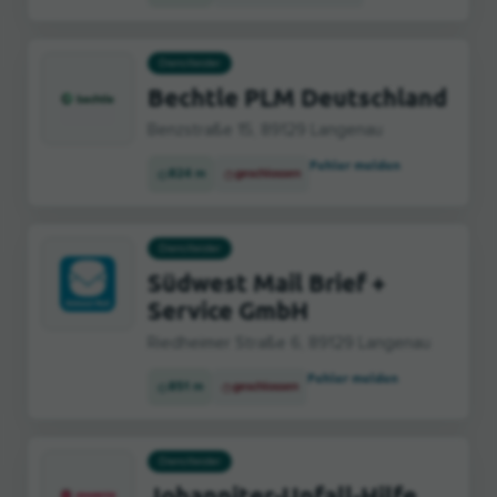
Dienstleister
Bechtle PLM Deutschland
Benzstraße 15, 89129 Langenau
Fehler melden
824 m
geschlossen
Dienstleister
Südwest Mail Brief +
Service GmbH
Riedheimer Straße 6, 89129 Langenau
Fehler melden
851 m
geschlossen
Dienstleister
Johanniter-Unfall-Hilfe