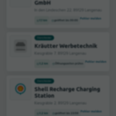
GmbH
In den Lindeschen 22, 89129 Langenau
Fehler melden
1,1 km
geöffnet bis 00:00
Dienstleister
Kräutter Werbetechnik
Kiesgräble 7, 89129 Langenau
Fehler melden
1,2 km
Öffnungszeiten prüfen
Dienstleister
Shell Recharge Charging
Station
Kiesgräble 2, 89129 Langenau
Fehler melden
1,2 km
geöffnet bis 23:59