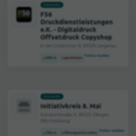
Dienstleister
F56
Druckdienstleistungen
e.K. - Digitaldruck
Offsetdruck Copyshop
In den Lindeschen 8, 89129 Langenau
Fehler melden
690 m
geschlossen
Dienstleister
Initiativkreis 8. Mai
Schubertstraße 6, 89129 Öllingen
(Württemberg)
Fehler melden
756 m
Öffnungszeiten prüfen