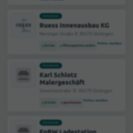
Dienstleister
Ruess Innenausbau KG
Nersinger Straße 8, 89275 Elchingen
Fehler melden
5,1 km
Öffnungszeiten prüfen
Dienstleister
Karl Schlotz
Malergeschäft
Gewerbestraße 15, 89275 Elchingen
Fehler melden
5,4 km
geschlossen
Dienstleister
EnBW Ladestation