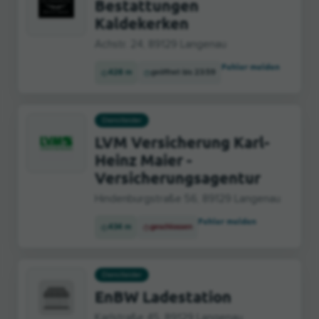
Bestattungen
Kaldekerken
Achstr. 24, 89129 Langenau
Fehler melden
428 m
geöffnet bis 23:59
Dienstleister
LVM Versicherung Karl-
Heinz Maier -
Versicherungsagentur
Hindenburgstraße 56, 89129 Langenau
Fehler melden
434 m
geschlossen
Dienstleister
EnBW Ladestation
Karlstraße 45, 89129 Langenau