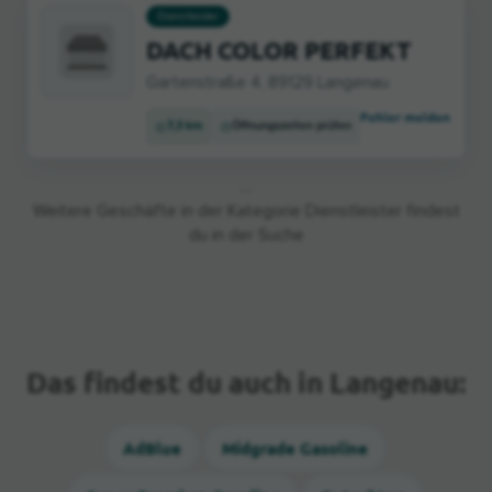
Dienstleister
DACH COLOR PERFEKT
Gartenstraße 4, 89129 Langenau
Fehler melden
7,3 km
Öffnungszeiten prüfen
…
Weitere Geschäfte in der Kategorie Dienstleister findest
du in der Suche
Das findest du auch in Langenau:
AdBlue
Midgrade Gasoline