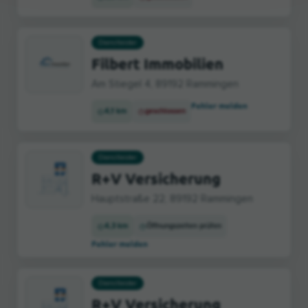
Dienstleister
Filbert Immobilien
Am Stiegel 4, 89192 Rammingen
Fehler melden
4,1 km
geschlossen
Dienstleister
R+V Versicherung
Hauptstraße 22, 89192 Rammingen
4,3 km
Öffnungszeiten prüfen
Fehler melden
Dienstleister
R+V Versicherung