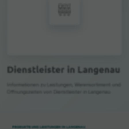
Dienstleister
in Langenau
Informationen zu Leistungen, Warensortiment und
Öffnungszeiten von Dienstleister in Langenau
PRODUKTE UND LEISTUNGEN IN LANGENAU