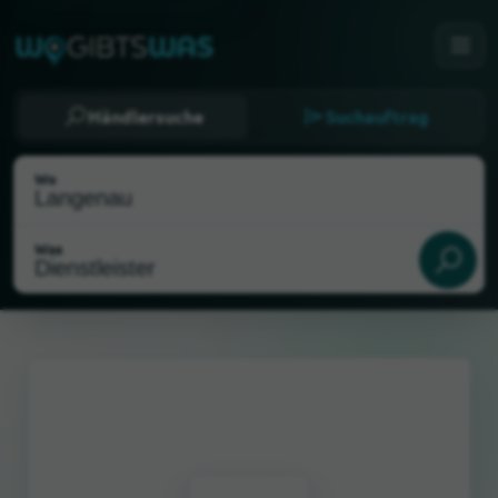
Händlersuche
Suchauftrag
Wo
Was
Als meinen Standort wählen