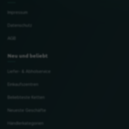
Impressum
Datenschutz
AGB
Neu und beliebt
Liefer- & Abholservice
Einkaufszentren
Beliebteste Ketten
Neueste Geschäfte
Händlerkategorien