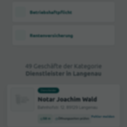
Betriebshaftpflicht
Rentenversicherung
49 Geschäfte der Kategorie
Dienstleister in Langenau
Dienstleister
Notar Joachim Wald
Bahnhofstr. 12, 89129 Langenau
Fehler melden
58 m
Öffnungszeiten prüfen