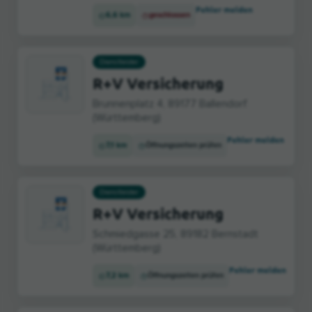
Fehler melden
6,6 km
geschlossen
Dienstleister
R+V Versicherung
Brunnenplatz 4, 89177 Ballendorf
(Württemberg)
Fehler melden
7,1 km
Öffnungszeiten prüfen
Dienstleister
R+V Versicherung
Schmiedgasse 25, 89182 Bernstadt
(Württemberg)
Fehler melden
7,2 km
Öffnungszeiten prüfen