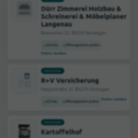
Dürr Zimmerei Holzbau &
Schreinerei & Möbelplaner
Langenau
Brennofen 23, 89129 Setzingen
4,5 km
Öffnungszeiten prüfen
Fehler melden
Dienstleister
R+V Versicherung
Hauptstraße 21, 89275 Elchingen
Fehler melden
4,7 km
Öffnungszeiten prüfen
Dienstleister
Kartoffelhof