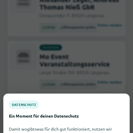
Thomas Nieß GbR
Donaustraße 11, 89129 Langenau
Fehler melden
1,2 km
Öffnungszeiten prüfen
Dienstleister
Mo Event
Veranstaltungsservice
Lange Straße 159, 89129 Langenau
Fehler melden
1,2 km
Öffnungszeiten prüfen
DATENSCHUTZ
Ein Moment für deinen Datenschutz
Dienstleister
Damit wogibtswas für dich gut funktioniert, nutzen wir
TÜV SÜD Service-Center