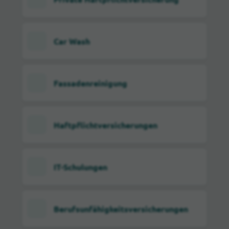
Car Wash
Fassadenreinigung
Haftpflichtversicherungen
IT-Schulungen
Berufsunfähigkeitsversicherungen