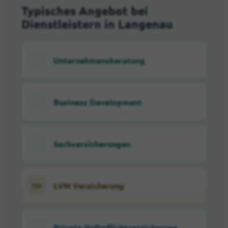
Typisches Angebot bei
Dienstleistern in Langenau
Unternehmensberatung
Business Development
Sachversicherungen
LVM Versicherung
TM
Private Haftpflichtversicherung