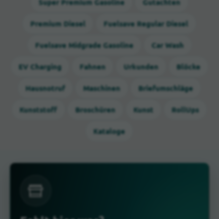
Super Premium Gasoline
Gutachten
Premium Diesel
Fuelsave Regular Diesel
Fuelsave Midgrade Gasoline
Car Wash
EV Charging
Fahnen
Urkunden
Blöcke
Hausnotruf
Maschinen
Briefumschläge
Kunststoff
Broschüren
Kunst
RollUps
Kataloge