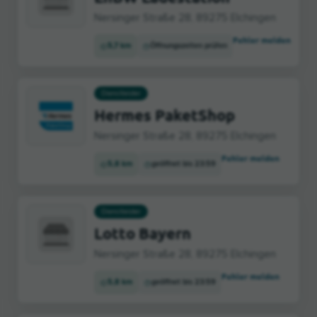
Nersinger Straße 28, 89275 Elchingen
Fehler melden
5,7 km
Öffnungszeiten prüfen
Dienstleister
Hermes PaketShop
Nersinger Straße 28, 89275 Elchingen
Fehler melden
5,8 km
geöffnet bis 23:59
Dienstleister
Lotto Bayern
Nersinger Straße 28, 89275 Elchingen
Fehler melden
5,8 km
geöffnet bis 23:59