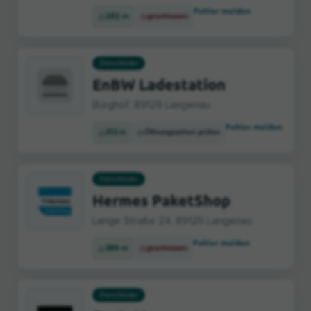
Fehler melden
282 m
geschlossen
Dienstleister
EnBW Ladestation
Burghof, 89129 Langenau
Fehler melden
313 m
Öffnungszeiten prüfen
Dienstleister
Hermes PaketShop
Lange Straße 24, 89129 Langenau
Fehler melden
389 m
geschlossen
Dienstleister