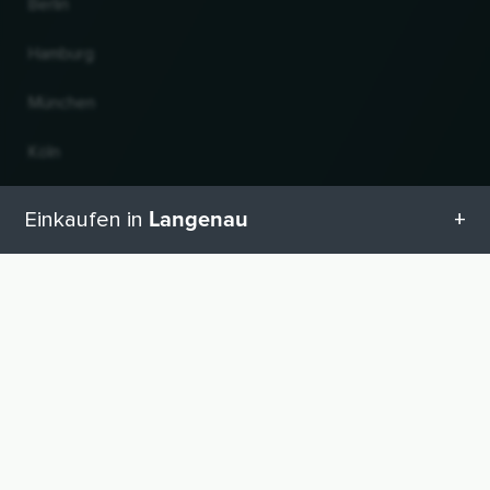
Berlin
Hamburg
München
Köln
Frankfurt am Main
Langenau
Einkaufen in
Hannover
Alle Kategorien in Langenau
Land und Sprache ändern
Geschenketipps in Langenau
© 2026, Wogibtswas / Locabee. Alle Markennamen und Warenzeichen sind
Eigentum der jeweiligen Inhaber. Alle Angaben ohne Gewähr. Stand 06.08.2026
23:29:23
Babyausstattung