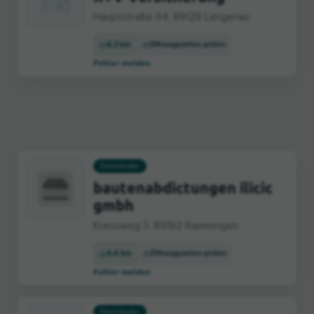
Hauptstraße 64, 89129 Langenau
4,3 km
Öffnungszeiten prüfen
Fehler melden
Dienstleister
bautenabdictungen ilicic
gmbh
Kreuzweg 3, 89192 Rammingen
4,4 km
Öffnungszeiten prüfen
Fehler melden
Dienstleister