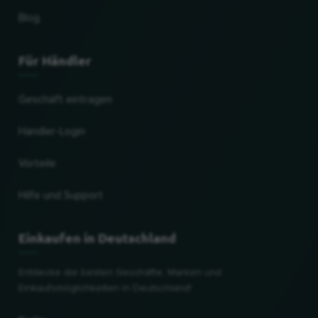
Blog
Für Händler
Geschäft eintragen
Händler-Login
Vorteile
Hilfe und Support
Einkaufen in Deutschland
Entdecke die besten Geschäfte, Marken und
Einkaufsmöglichkeiten in Deutschland!