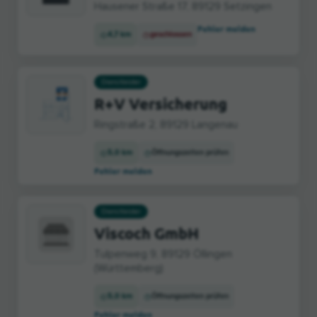
Hausener Straße 17, 89129 Setzingen
Fehler melden
4,7 km
geschlossen
Dienstleister
R+V Versicherung
Ringstraße 2, 89129 Langenau
5,0 km
Öffnungszeiten prüfen
Fehler melden
Dienstleister
Viscoch GmbH
Tulpenweg 9, 89129 Öllingen
(Württemberg)
5,0 km
Öffnungszeiten prüfen
Fehler melden