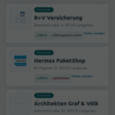
Dienstleister
R+V Versicherung
Bahnhofstraße 4, 89129 Langenau
Fehler melden
160 m
Öffnungszeiten prüfen
Dienstleister
Hermes PaketShop
Kirchgasse 12, 89129 Langenau
Fehler melden
250 m
geschlossen
Dienstleister
Architekten Graf & Völk
Bahnhofstraße 40, 89129 Langenau