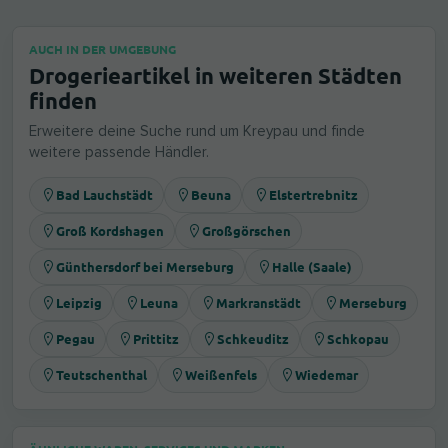
AUCH IN DER UMGEBUNG
Drogerieartikel in weiteren Städten
finden
Erweitere deine Suche rund um Kreypau und finde
weitere passende Händler.
Bad Lauchstädt
Beuna
Elstertrebnitz
Groß Kordshagen
Großgörschen
Günthersdorf bei Merseburg
Halle (Saale)
Leipzig
Leuna
Markranstädt
Merseburg
Pegau
Prittitz
Schkeuditz
Schkopau
Teutschenthal
Weißenfels
Wiedemar