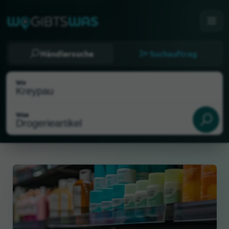
Händlersuche
Suchauftrag
Wo
Was
Als meinen Standort wählen