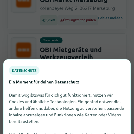
Kollenbeyer Weg 2, 06217 Merseburg
Fehler melden
3,7 km
Öffnungszeiten prüfen
Dienstleister
OBI Mietgeräte und
Werkzeugverleih
Merseburg
DATENSCHUTZ
Kollenbeyer Weg 2, 06217 Merseburg
Ein Moment für deinen Datenschutz
Fehler melden
3,7 km
Öffnungszeiten prüfen
Damit wogibtswas für dich gut funktioniert, nutzen wir
Cookies und ähnliche Technologien. Einige sind notwendig,
andere helfen uns dabei, die Nutzung zu verstehen, passende
SUCHAUFTRAG
Inhalte anzuzeigen und Funktionen wie Karten oder Videos
Drogerieartikel in Kreypau nicht
bereitzustellen.
gefunden?