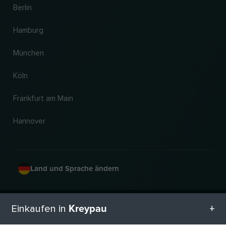
Berlin
Hamburg
München
Köln
Frankfurt am Main
Hannover
Land und Sprache ändern
© 2026, Wogibtswas / Locabee. Alle Markennamen und Warenzeichen sind
Kreypau
Einkaufen in
Eigentum der jeweiligen Inhaber. Alle Angaben ohne Gewähr. Stand 09.08.2026
04:45:01