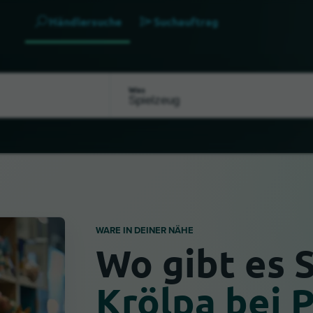
Händlersuche
Suchauftrag
Was
WARE IN DEINER NÄHE
Wo gibt es 
Krölpa bei 