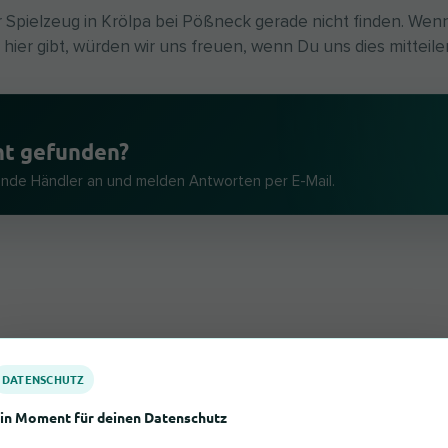
 Spielzeug in Krölpa bei Pößneck gerade nicht finden. Wen
 hier gibt, würden wir uns freuen, wenn Du uns dies mitteile
ht gefunden?
ende Händler an und melden Antworten per E-Mail.
DATENSCHUTZ
in Moment für deinen Datenschutz