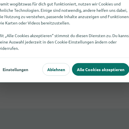
amit wogibtswas für dich gut funktioniert, nutzen wir Cookies und
Gibt es weitere Möglichkeiten, 
hnliche Technologien. Einige sind notwendig, andere helfen uns dabei,
zu kaufen?
ie Nutzung zu verstehen, passende Inhalte anzuzeigen und Funktionen
ie Karten oder Videos bereitzustellen.
Sollte bei den in Krölpa bei Pößneck geli
it „Alle Cookies akzeptieren“ stimmst du diesen Diensten zu. Du kanns
sein, schau doch mal auf unseren Kategorie
eine Auswahl jederzeit in den Cookie-Einstellungen ändern oder
iderrufen.
Spielzeug findest du klassischerweise bei 
Spielwarengeschäfte
oder
Supermärkte
.
Einstellungen
Ablehnen
Alle Cookies akzeptieren
Worauf muss ich beim Kauf von