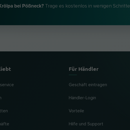
 Krölpa bei Pößneck?
Trage es kostenlos in wenigen Schritt
liebt
Für Händler
lservice
Geschäft eintragen
n
Händler-Login
tten
Vorteile
häfte
Hilfe und Support