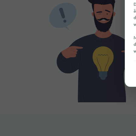
D
ä
d
w
M
d
w