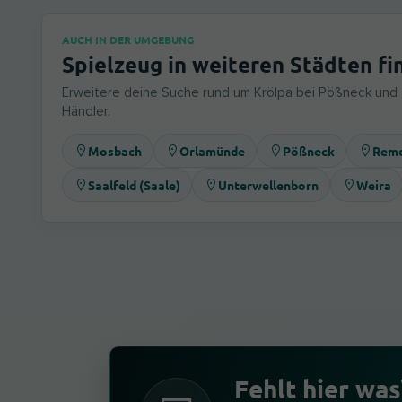
AUCH IN DER UMGEBUNG
Spielzeug in weiteren Städten fi
Erweitere deine Suche rund um Krölpa bei Pößneck und
Händler.
Mosbach
Orlamünde
Pößneck
Remd
Saalfeld (Saale)
Unterwellenborn
Weira
Fehlt hier was