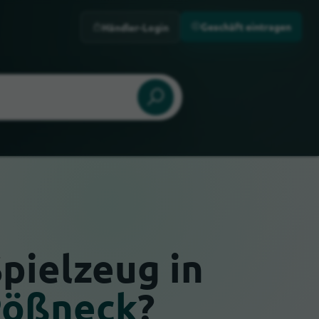
Geschäft eintragen
Händler-Login
Spielzeug in
Pößneck
?