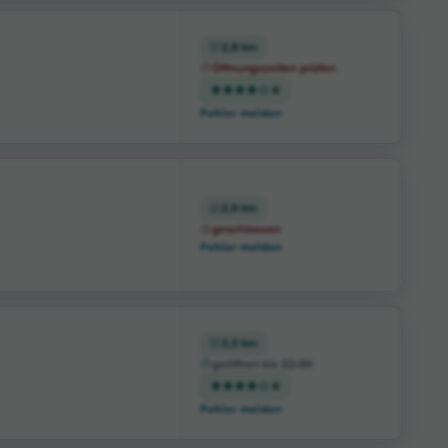
2,8 km
Öffnungszeiten prüfen
4
Fehler melden
2,9 km
geschlossen
Fehler melden
3,3 km
geöffnet bis 22:00
4
Fehler melden