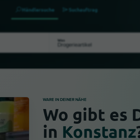
Händlersuche
Suchauftrag
Was
WARE IN DEINER NÄHE
Wo gibt es 
in
Konstanz