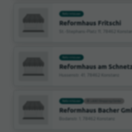
Reformhäuser
Reformhaus Fritschi
St.-Stephans-Platz 11, 78462 Konsta
Reformhäuser
Reformhaus am Schnet
Hussenstr. 41, 78462 Konstanz
Reformhäuser
LAGO Shopping-Center
Reformhaus Bacher Gm
Bodanstr. 1, 78462 Konstanz