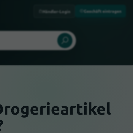
Geschäft eintragen
Händler-Login
Drogerieartikel
?