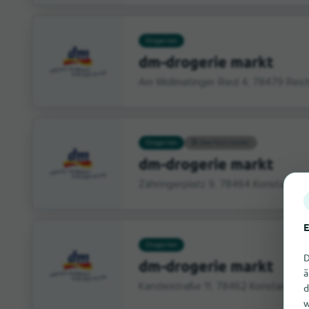
Drogerien
dm-drogerie markt
Am Wollmatinger Ried 4, 78479 Rei
Drogerien
Seerhein-Center
dm-drogerie markt
Zähringerplatz 9, 78464 Konstanz
E
Drogerien
D
dm-drogerie markt
ä
Kanzleistraße 11, 78462 Konstanz
d
w