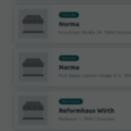
Discounter
Norma
Kreuzlinger Straße 24, 78462 Konst
Discounter
Norma
Prof.-Maier-Leibnitz-Straße 9-11, 78
Reformhäuser
Reformhaus Wirth
Moltkestr. 1, 78467 Konstanz