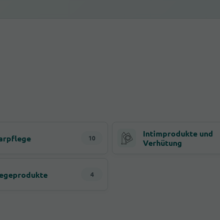
Intimprodukte und
arpflege
10
Verhütung
legeprodukte
4