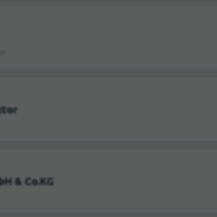
nz
ztor
bH & Co.KG