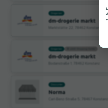
M
d
Drogerien
w
dm-drogerie markt
Marktstätte 22, 78462 Konstanz
Drogerien
LAGO Shopping-Center
dm-drogerie markt
Bodanstraße 1, 78462 Konstanz
Discounter
Norma
Carl-Benz-Straße 5, 78467 Konstanz