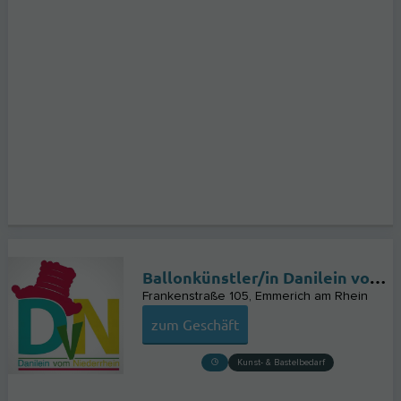
Ballonkünstler/in Danilein vom Niederrhein
Frankenstraße 105
Emmerich am Rhein
zum Geschäft
Kunst- & Bastelbedarf