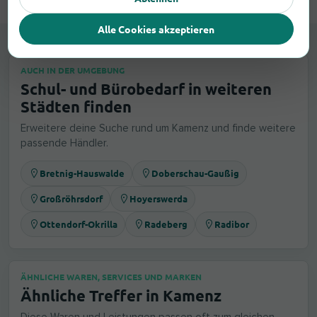
Alle Cookies akzeptieren
AUCH IN DER UMGEBUNG
Schul- und Bürobedarf in weiteren
Städten finden
Erweitere deine Suche rund um Kamenz und finde weitere
passende Händler.
Bretnig-Hauswalde
Doberschau-Gaußig
Großröhrsdorf
Hoyerswerda
Ottendorf-Okrilla
Radeberg
Radibor
ÄHNLICHE WAREN, SERVICES UND MARKEN
Ähnliche Treffer in Kamenz