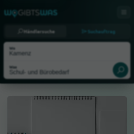
Händlersuche
Suchauftrag
Wo
Was
Als meinen Standort wählen