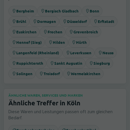
Bergheim
Bergisch Gladbach
Bonn
Brühl
Dormagen
Düsseldorf
Erftstadt
Euskirchen
Frechen
Grevenbroich
Hennef (Sieg)
Hilden
Hürth
Langenfeld (Rheinland)
Leverkusen
Neuss
Ruppichteroth
Sankt Augustin
Siegburg
Solingen
Troisdorf
Wermelskirchen
ÄHNLICHE WAREN, SERVICES UND MARKEN
Ähnliche Treffer in Köln
Diese Waren und Leistungen passen oft zum gleichen
Bedarf.