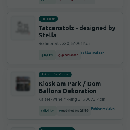
Tierbedarf
Tatzenstolz - designed by
Stella
Berliner Str. 330, 51061 Köln
Fehler melden
8,1 km
geschlossen
Zeitschriftenhändler
Kiosk am Park / Dom
Ballons Dekoration
Kaiser-Wilhelm-Ring 2, 50672 Köln
Fehler melden
8,4 km
geöffnet bis 23:59