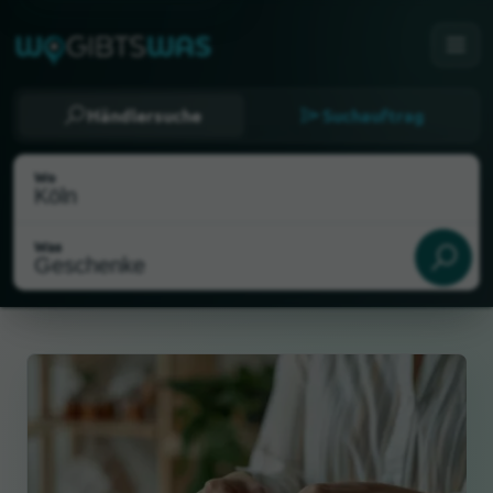
Händlersuche
Suchauftrag
Wo
Was
Als meinen Standort wählen