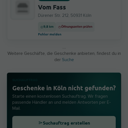
Vom Fass
Dürener Str. 212, 50931 Köln
9,8 km
Öffnungszeiten prüfen
Fehler melden
…
Weitere Geschäfte, die Geschenke anbieten, findest du in
der
Suche
SUCHAUFTRAG
Geschenke in Köln nicht gefunden?
Starte einen kostenlosen Suchauftrag. Wir fragen
passende Händler an und melden Antworten per E-
Mail.
Suchauftrag erstellen