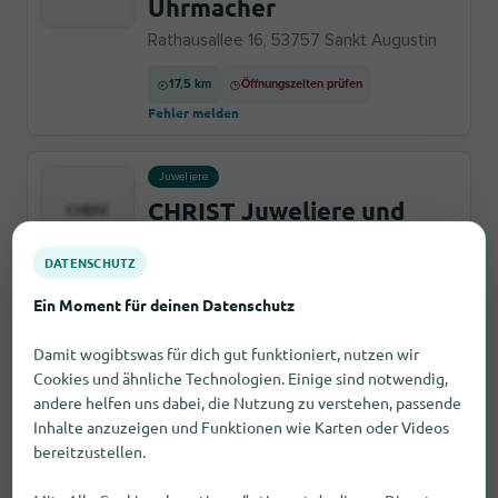
Uhrmacher
Rathausallee 16, 53757 Sankt Augustin
17,5 km
Öffnungszeiten prüfen
Fehler melden
Juweliere
CHRIST Juweliere und
Uhrmacher
DATENSCHUTZ
Remigiusstraße 1, 53111 Bonn
Ein Moment für deinen Datenschutz
19,8 km
Öffnungszeiten prüfen
Fehler melden
Damit wogibtswas für dich gut funktioniert, nutzen wir
Cookies und ähnliche Technologien. Einige sind notwendig,
andere helfen uns dabei, die Nutzung zu verstehen, passende
Juweliere
Inhalte anzuzeigen und Funktionen wie Karten oder Videos
CHRIST Juweliere und
bereitzustellen.
Uhrmacher