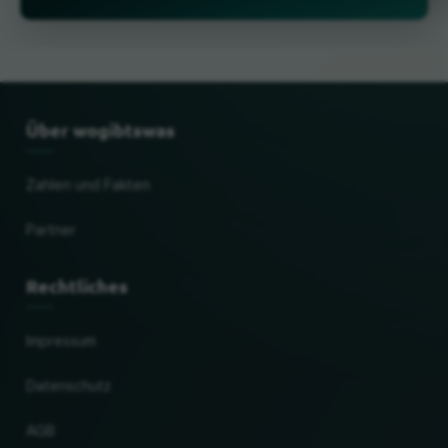
Über wogibtswas
Zahlen und Fakten
Partner
Rechtliches
Impressum
Datenschutz
AGB