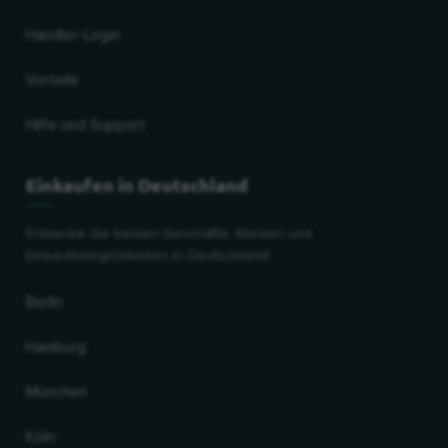
Händler-Login
Vorteile
Hilfe und Support
Einkaufen in Deutschland
Entdecke die besten Geschäfte, Marken und
Einkaufsmöglichkeiten in Deutschland!
Berlin
Hamburg
München
Köln