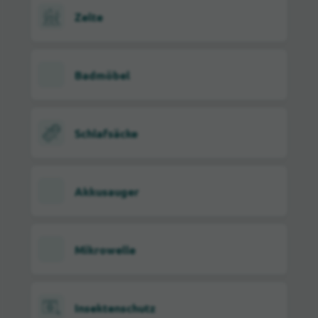
Zelte
Badmöbel
Schlafsäcke
Akkusauger
Mikrowelle
Insektenschutz