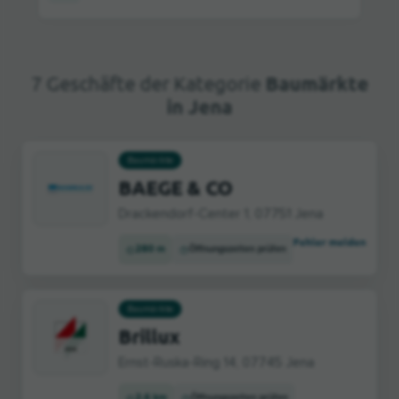
7 Geschäfte der Kategorie
Baumärkte
in Jena
Baumärkte
BAEGE & CO
Drackendorf-Center 1, 07751 Jena
Fehler melden
280 m
Öffnungszeiten prüfen
Baumärkte
Brillux
Ernst-Ruska-Ring 14, 07745 Jena
2,6 km
Öffnungszeiten prüfen