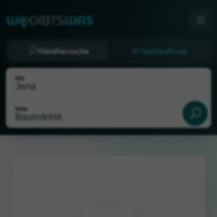
Händlersuche
Suchauftrag
Wo
Was
Als meinen Standort wählen