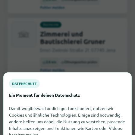
Fehler melden
Baumärkte
Zimmerei und
Bautischlerei Gruner
Ernst-Zielinski-Straße 21, 07745 Jena
3,9 km
Öffnungszeiten prüfen
Fehler melden
DATENSCHUTZ
Baumärkte
Ein Moment für deinen Datenschutz
Heimwerkermarkt
Dröschler
Damit wogibtswas für dich gut funktioniert, nutzen wir
Johannisstraße 19, 07743 Jena
Cookies und ähnliche Technologien. Einige sind notwendig,
andere helfen uns dabei, die Nutzung zu verstehen, passende
5,6 km
Öffnungszeiten prüfen
Inhalte anzuzeigen und Funktionen wie Karten oder Videos
Fehler melden
bereitzustellen.