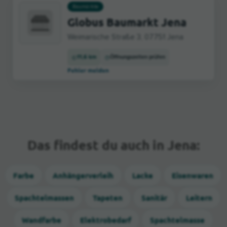
Baumärkte
Globus Baumarkt Jena
Weimarische Straße 3, 07751 Jena
11,6 km
Öffnungszeiten prüfen
Fehler melden
Das findest du auch in Jena:
Farbe
Anhängerverleih
Lacke
Eisenwaren
Spachtelmassen
Tapeten
Sanitär
Leitern
Wandfarbe
Elektrobedarf
Spachtelmasse