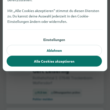
Mit „Alle Cookies akzeptieren“ stimmst du diesen Diensten
Baumärkte
zu. Du kannst deine Auswahl jederzeit in den Cookie-
OBI
Einstellungen ändern oder widerrufen.
Löbstedter Str. 54, 07749 Jena
6,3 km
Öffnungszeiten prüfen
Einstellungen
Fehler melden
Ablehnen
Baumärkte
Alle Cookies akzeptieren
Tischlerei und Treppenbau
Gert Leisering
Rothehofstal 3, 07646 Trockenborn-
Wolfersdorf
11,5 km
Öffnungszeiten prüfen
Fehler melden