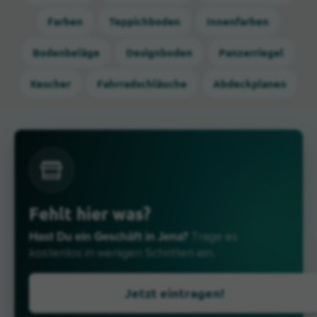
Farben
Teppichboden
Innenfarben
Bodenbeläge
Designboden
Panzerriegel
Kescher
Fahrradschläuche
Abdeckplanen
Fehlt hier was?
Hast Du ein Geschäft in Jena?
Trage es
kostenlos in wenigen Schritten ein.
Jetzt eintragen!