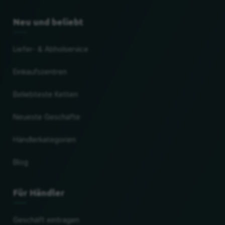
Neu und beliebt
Liefer- & Abholservice
Einkaufszentren
Beliebteste Ketten
Neueste Geschäfte
Händlerkategorien
Blog
Für Händler
Geschäft eintragen