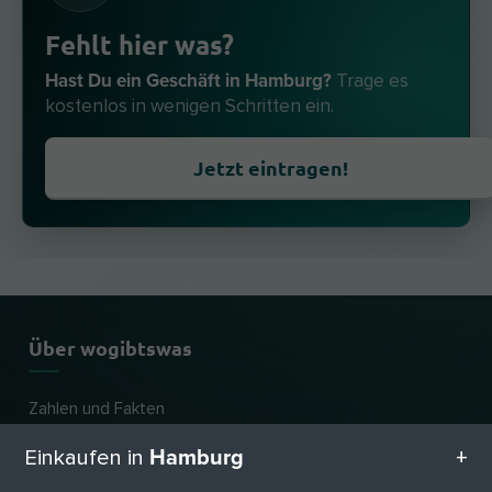
Fehlt hier was?
Hast Du ein Geschäft in Hamburg?
Trage es
kostenlos in wenigen Schritten ein.
Jetzt eintragen!
Über wogibtswas
Zahlen und Fakten
Hamburg
Einkaufen in
Partner