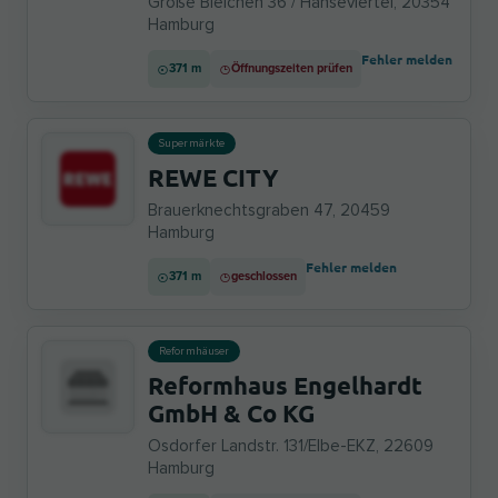
Große Bleichen 36 / Hanseviertel, 20354
Hamburg
Fehler melden
371 m
Öffnungszeiten prüfen
Supermärkte
REWE CITY
Brauerknechtsgraben 47, 20459
Hamburg
Fehler melden
371 m
geschlossen
Reformhäuser
Reformhaus Engelhardt
GmbH & Co KG
Osdorfer Landstr. 131/Elbe-EKZ, 22609
Hamburg