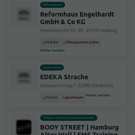
Reformhäuser
Reformhaus Engelhardt
GmbH & Co KG
Hannoversche Str. 86, 21079 Hamburg
10,9 km
Öffnungszeiten prüfen
Fehler melden
Supermärkte
EDEKA Strache
Graumannsstieg 1, 22885 Barsbüttel
Fehler melden
11,4 km
geschlossen
Fitness- und Gesundheitsdienstleister
BODY STREET | Hamburg
Alter Wall | EMS Training