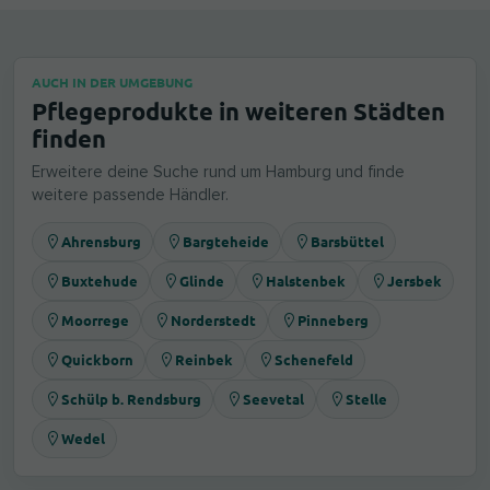
AUCH IN DER UMGEBUNG
Pflegeprodukte in weiteren Städten
finden
Erweitere deine Suche rund um Hamburg und finde
weitere passende Händler.
Ahrensburg
Bargteheide
Barsbüttel
Buxtehude
Glinde
Halstenbek
Jersbek
Moorrege
Norderstedt
Pinneberg
Quickborn
Reinbek
Schenefeld
Schülp b. Rendsburg
Seevetal
Stelle
Wedel