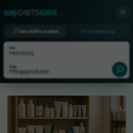
Geschäfte suchen
Suchauftrag
Wo
Was
Als meinen Standort wählen