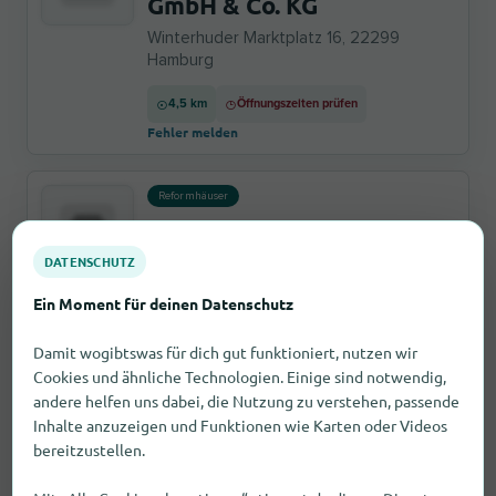
GmbH & Co. KG
Winterhuder Marktplatz 16, 22299
Hamburg
4,5 km
Öffnungszeiten prüfen
Fehler melden
Reformhäuser
Reformhaus Kniesch
DATENSCHUTZ
Fuhlsbüttlerstr. 102, 22305 Hamburg
Fehler melden
Ein Moment für deinen Datenschutz
5,1 km
Öffnungszeiten prüfen
Damit wogibtswas für dich gut funktioniert, nutzen wir
Cookies und ähnliche Technologien. Einige sind notwendig,
Reformhäuser
andere helfen uns dabei, die Nutzung zu verstehen, passende
Reformhaus Engelhardt
Inhalte anzuzeigen und Funktionen wie Karten oder Videos
GmbH & Co KG
bereitzustellen.
Quarree 8-10, 22041 Hamburg