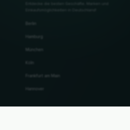
Entdecke die besten Geschäfte, Marken und
Einkaufsmöglichkeiten in Deutschland!
Berlin
Hamburg
München
Köln
Frankfurt am Main
Hannover