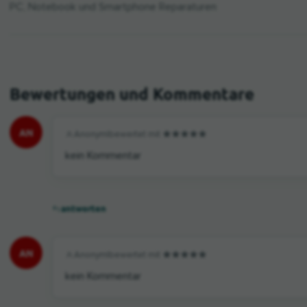
PC, Notebook und Smartphone Reparaturen
AN
Anonym
|
bewertet mit
kein Kommentar
antworten
AN
Anonym
|
bewertet mit
kein Kommentar