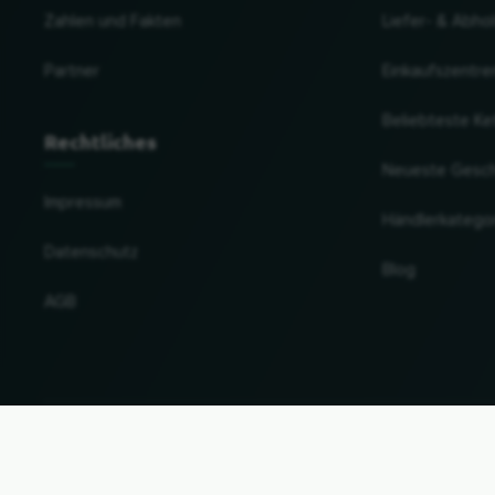
Zahlen und Fakten
Liefer- & Abho
Partner
Einkaufszentre
Beliebteste Ke
Rechtliches
Neueste Gesc
Impressum
Händlerkatego
Datenschutz
Blog
AGB
Land und Sprache ändern