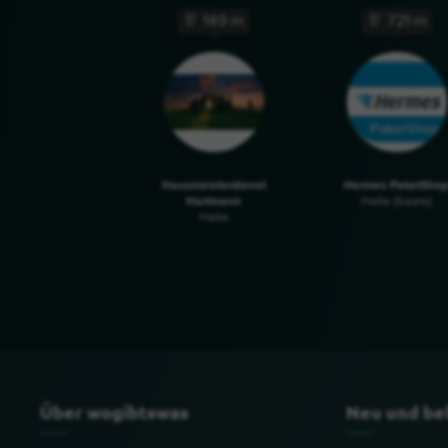
149 m
721 m
Hausmeisterdienst
Hermes PaketSho
Hartmann
Halle (Saale)
Halle
Über wogibtswas
Neu und be