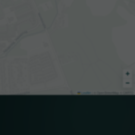
+
−
Leaflet
|
© OpenStreetMap © CARTO