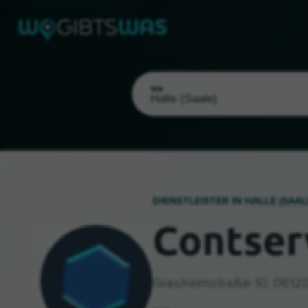
Wo
DIENSTLEISTER IN
HALLE (SAAL
Contser
Als meinen Standort wählen
Grashalmstraße 10, 06120