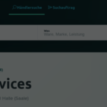
Händlersuche
Suchauftrag
Was
E)
vices
 Halle (Saale)