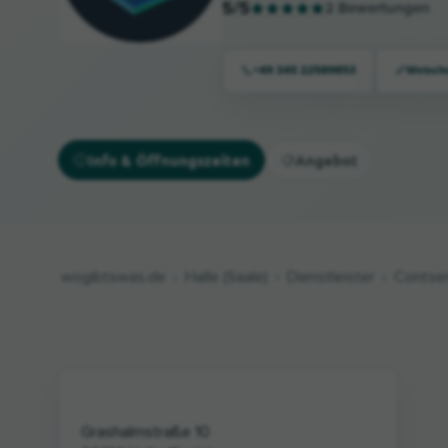
5
/5
2
Bewertungen
+49 345 22589853
Websit
Info & Öffnungszeiten
Angebot
wogibtswas.de
Halle (Saale)
Dienstleister
Contser
Grashalmstraße 10