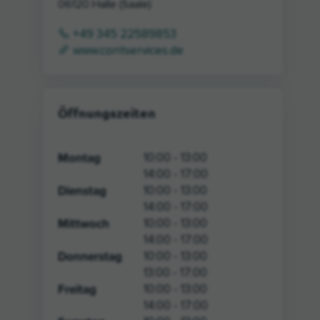
06120
Halle (Saale)
+49 345 22589853
www.contservices.de
Öffnungszeiten
Montag
10:00 - 13:00
14:00 - 17:00
Dienstag
10:00 - 13:00
14:00 - 17:00
Mittwoch
10:00 - 13:00
14:00 - 17:00
Donnerstag
10:00 - 13:00
13:00 - 17:00
Freitag
10:00 - 13:00
14:00 - 17:00