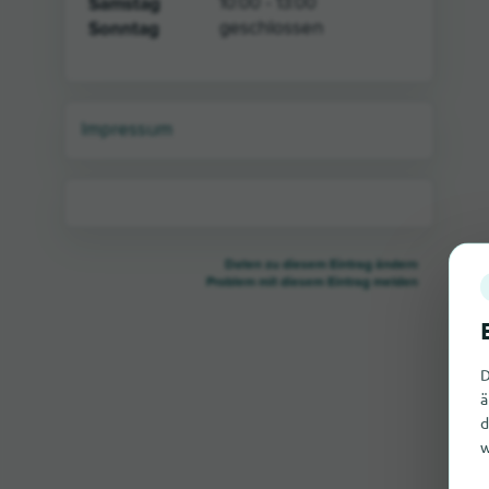
Samstag
10:00 - 13:00
Sonntag
geschlossen
Impressum
Daten zu diesem Eintrag ändern
Problem mit diesem Eintrag melden
D
ä
d
w