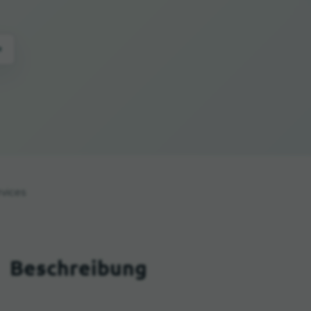
e
vices
Beschreibung