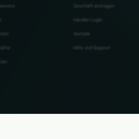
lservice
Geschäft eintragen
n
Händler Login
tten
Vorteile
häfte
Hilfe und Support
rien
NACH OBEN