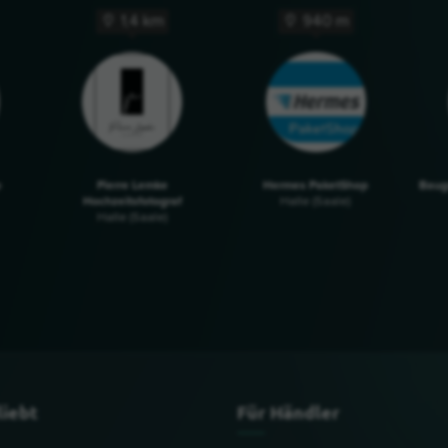
1,4 km
940 m
p
Pierre Lemke
Hermes PaketShop
Baugr
Hochzeitsfotograf
Halle (Saale)
Halle (Saale)
liebt
Für Händler