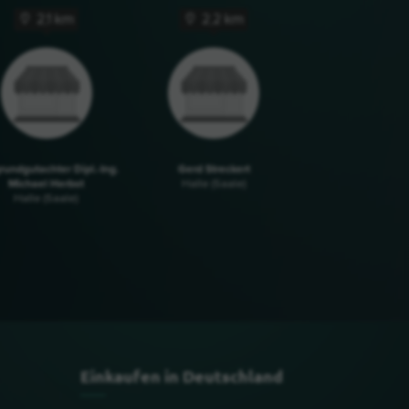
2,1 km
2,2 km
undgutachter Dipl.-Ing.
Gerd Streckert
Michael Herbst
Halle (Saale)
Halle (Saale)
Einkaufen in Deutschland