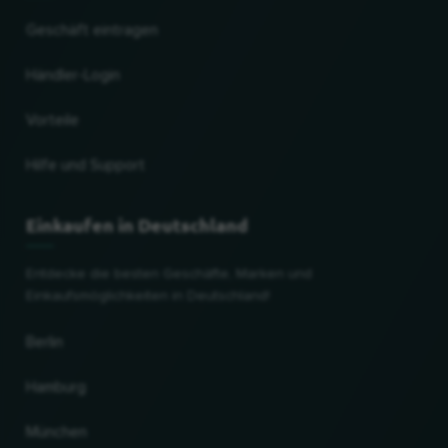
Geschäft eintragen
Händler-Login
Vorteile
Hilfe und Support
Einkaufen in Deutschland
Entdecke die besten Geschäfte, Marken und
Einkaufsmöglichkeiten in Deutschland!
Berlin
Hamburg
München