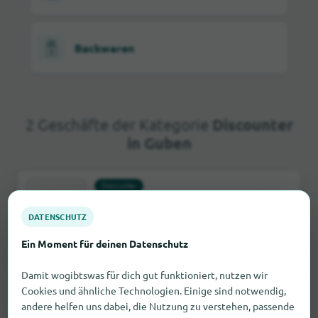
Backwaren
2 Geschäfte der Kategorie
Discounter
in Guben
Discounter
Thomas Philipps Guben
DATENSCHUTZ
Karl-Marx-Str. 96, 03172 Guben
Ein Moment für deinen Datenschutz
Fehler melden
1,6 km
Öffnungszeiten prüfen
Damit wogibtswas für dich gut funktioniert, nutzen wir
Cookies und ähnliche Technologien. Einige sind notwendig,
andere helfen uns dabei, die Nutzung zu verstehen, passende
Discounter