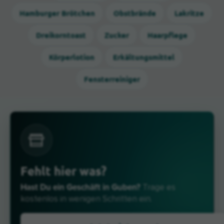
Hamburger Brötchen
Obstbrände
Lakritze
Dreikorntoast
Zucker
Haarpflege
Körperlotion
Erkältungsmittel
Fensterreiniger
Fehlt hier was?
Hast Du ein Geschäft in Guben?
Trage es
kostenlos in wenigen Schritten ein.