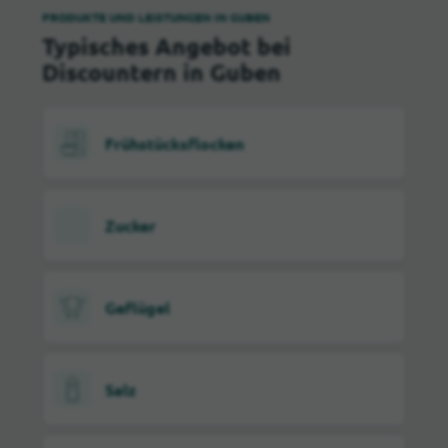
PRODUKTE UND LEISTUNGEN IN GUBEN
Typisches Angebot bei
Discountern in Guben
Frühstücksflocken
Zucker
Geflügel
Salz