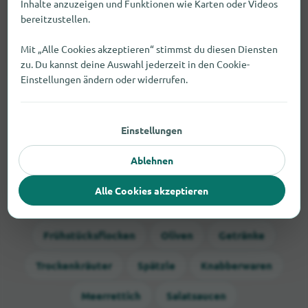
Inhalte anzuzeigen und Funktionen wie Karten oder Videos
Norma
bereitzustellen.
Karl-Marx-Straße 86, 03172 Guben
Mit „Alle Cookies akzeptieren“ stimmst du diesen Diensten
Fehler melden
1,7 km
geschlossen
zu. Du kannst deine Auswahl jederzeit in den Cookie-
Einstellungen ändern oder widerrufen.
Einstellungen
Das findest du auch in Guben:
Ablehnen
Alle Cookies akzeptieren
Aufbackware
Hefe Frisch
Pumpernickel
Frühstücksflocken
Oliven
Getränke
Trockenkräuter
Spätzle
Knabberwaren
Meerrettich
Salatsaucen