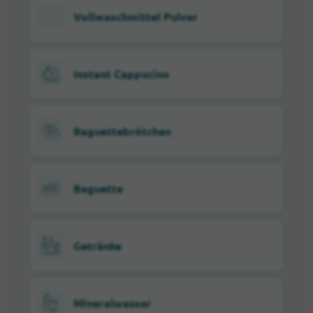
Vollwaschmittel Pulver
Instant Cappucino
Baguettebrötchen
Baguette
Getränke
Mineralwasser