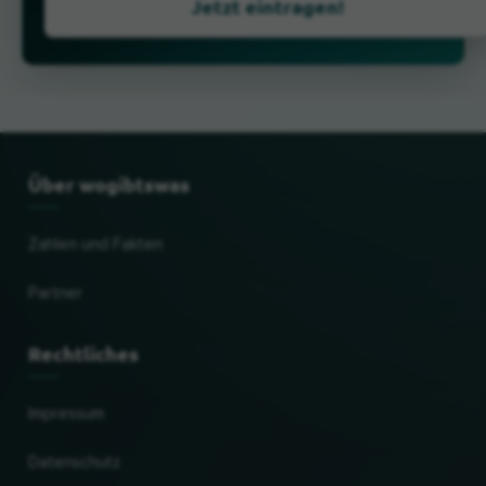
Jetzt eintragen!
Über wogibtswas
Zahlen und Fakten
Partner
Rechtliches
Impressum
Datenschutz