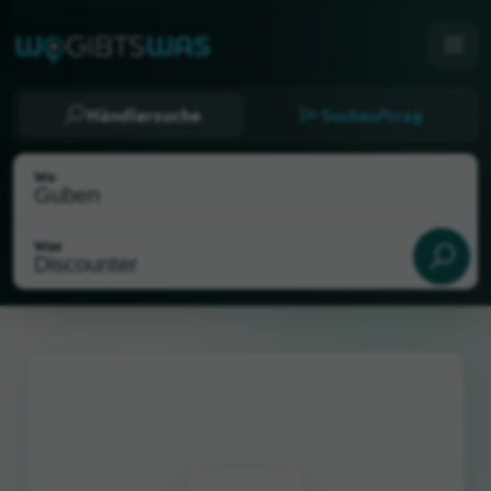
Händlersuche
Suchauftrag
Wo
Was
Als meinen Standort wählen