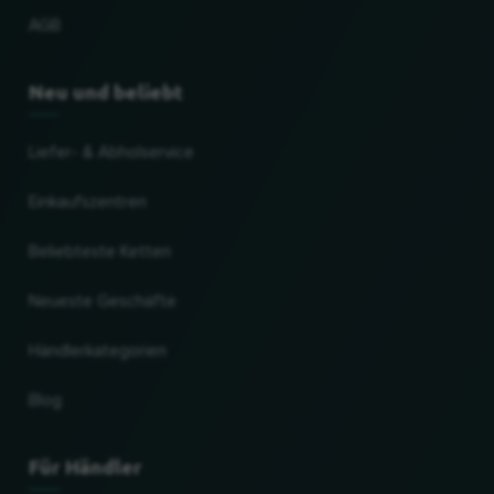
AGB
Neu und beliebt
Liefer- & Abholservice
Einkaufszentren
Beliebteste Ketten
Neueste Geschäfte
Händlerkategorien
Blog
Für Händler