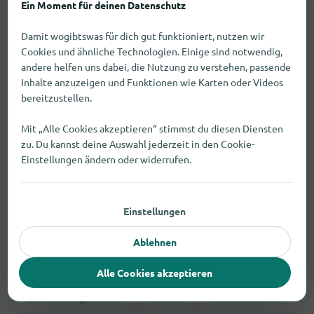
Ein Moment für deinen Datenschutz
Eichelgasse 10, 02708 Großschweidnitz
Damit wogibtswas für dich gut funktioniert, nutzen wir
3,9 km
Öffnungszeiten prüfen
Cookies und ähnliche Technologien. Einige sind notwendig,
Fehler melden
andere helfen uns dabei, die Nutzung zu verstehen, passende
Inhalte anzuzeigen und Funktionen wie Karten oder Videos
bereitzustellen.
Mit „Alle Cookies akzeptieren“ stimmst du diesen Diensten
zu. Du kannst deine Auswahl jederzeit in den Cookie-
Einstellungen ändern oder widerrufen.
Das findest du auch in
Großschweidnitz:
Einstellungen
Früchteriegel
Vitamine Und Mineralien
Ablehnen
Lockenstäbe
Zahncreme
Watte
Alle Cookies akzeptieren
Erfrischungstücher
Binden
Taschentücher