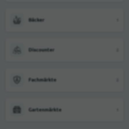
Bäcker
1
Discounter
2
Fachmärkte
2
Gartenmärkte
1