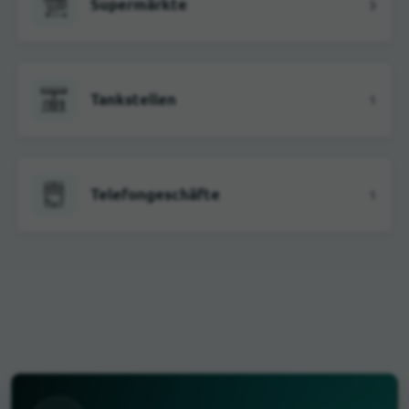
Supermärkte
3
Tankstellen
1
Telefongeschäfte
1