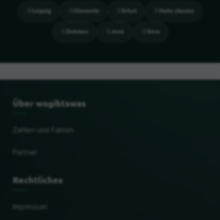
Leipzig
Chemnitz
Erfurt
Halle (Saale)
Zwickau
Jena
Gera
Über wogibtswas
Zahlen und Fakten
Partner
Rechtliches
Impressum