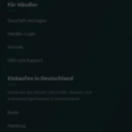
Für Händler
Geschäft eintragen
Händler-Login
Vorteile
Hilfe und Support
Einkaufen in Deutschland
Entdecke die besten Geschäfte, Marken und
Einkaufsmöglichkeiten in Deutschland!
Berlin
Hamburg