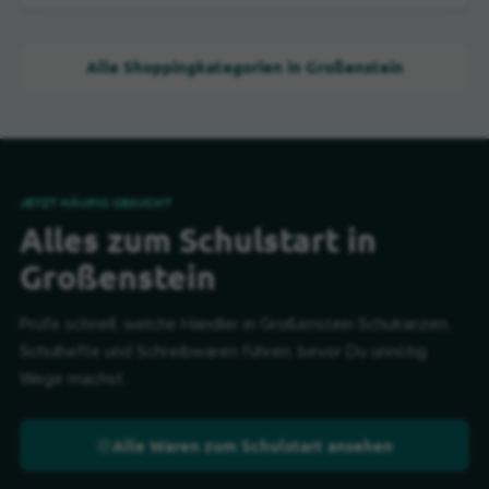
Alle Shoppingkategorien in Großenstein
JETZT HÄUFIG GESUCHT
Alles zum Schulstart in
Großenstein
Prüfe schnell, welche Händler in Großenstein Schulranzen,
Schulhefte und Schreibwaren führen, bevor Du unnötig
Wege machst.
Alle Waren zum Schulstart ansehen