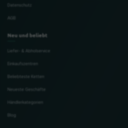
Datenschutz
AGB
Neu und beliebt
Liefer- & Abholservice
Einkaufszentren
Beliebteste Ketten
Neueste Geschäfte
Händlerkategorien
Blog