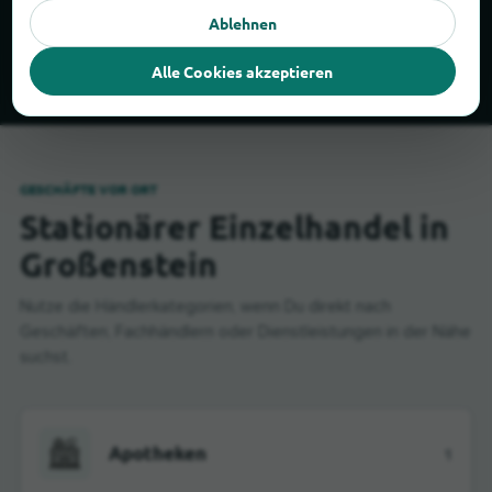
Ablehnen
Stifte
Bleistifte
Alle Cookies akzeptieren
GESCHÄFTE VOR ORT
Stationärer Einzelhandel in
Großenstein
Nutze die Händlerkategorien, wenn Du direkt nach
Geschäften, Fachhändlern oder Dienstleistungen in der Nähe
suchst.
Apotheken
1