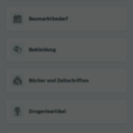
Baumarktbedarf
Bekleidung
Bücher und Zeitschriften
Drogerieartikel