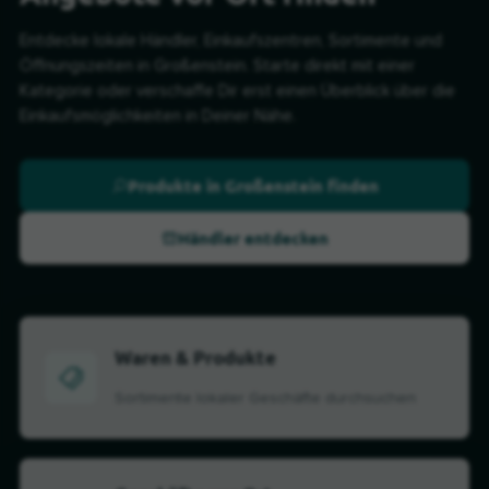
Entdecke lokale Händler, Einkaufszentren, Sortimente und
Öffnungszeiten in Großenstein. Starte direkt mit einer
Kategorie oder verschaffe Dir erst einen Überblick über die
Einkaufsmöglichkeiten in Deiner Nähe.
Produkte in Großenstein finden
Händler entdecken
Waren & Produkte
Sortimente lokaler Geschäfte durchsuchen