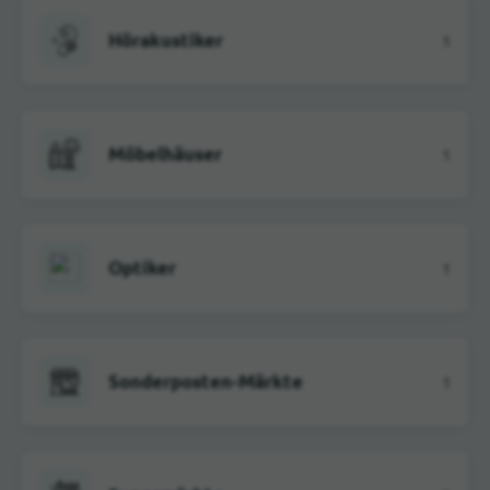
Hörakustiker
1
Möbelhäuser
1
Optiker
1
Sonderposten-Märkte
1