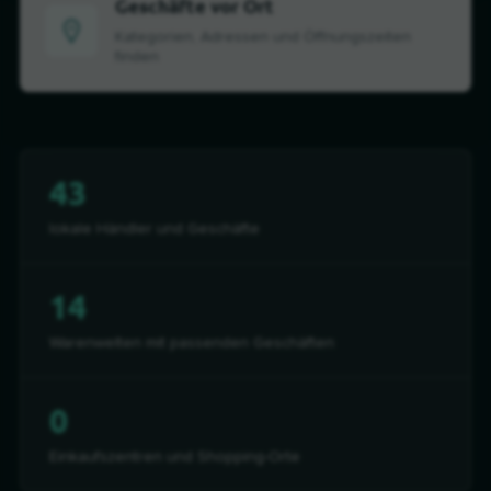
Geschäfte vor Ort
Kategorien, Adressen und Öffnungszeiten
finden
43
lokale Händler und Geschäfte
14
Warenwelten mit passenden Geschäften
0
Einkaufszentren und Shopping-Orte