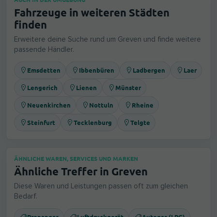
Fahrzeuge in weiteren Städten
finden
Erweitere deine Suche rund um Greven und finde weitere
passende Händler.
Emsdetten
Ibbenbüren
Ladbergen
Laer
Lengerich
Lienen
Münster
Neuenkirchen
Nottuln
Rheine
Steinfurt
Tecklenburg
Telgte
ÄHNLICHE WAREN, SERVICES UND MARKEN
Ähnliche Treffer in Greven
Diese Waren und Leistungen passen oft zum gleichen
Bedarf.
Propangas
Luftdruckgerät
Autogas (LPG)