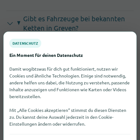
Gibt es Fahrzeuge bei bekannten
Ketten in Greven?
In Greven findest du Fahrzeuge unter anderem
DATENSCHUTZ
bei bekannten Ketten wie Auto, West,
Ein Moment für deinen Datenschutz
beispielsweise:
Damit wogibtswas für dich gut funktioniert, nutzen wir
Cookies und ähnliche Technologien. Einige sind notwendig,
Gibt es weitere Möglichkeiten,
andere helfen uns dabei, die Nutzung zu verstehen, passende
Fahrzeuge in Greven zu kaufen?
Inhalte anzuzeigen und Funktionen wie Karten oder Videos
bereitzustellen.
Worauf muss ich beim Kauf von
Mit „Alle Cookies akzeptieren“ stimmst du diesen Diensten
Fahrzeuge achten?
zu. Du kannst deine Auswahl jederzeit in den Cookie-
Einstellungen ändern oder widerrufen.