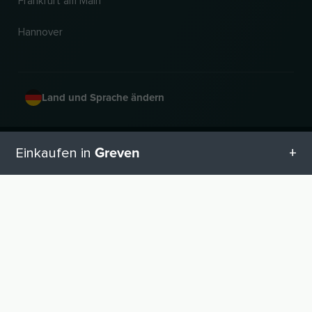
Frankfurt am Main
Hannover
Land und Sprache ändern
© 2026, Wogibtswas / Locabee. Alle Markennamen und Warenzeichen sind
Greven
Einkaufen in
Eigentum der jeweiligen Inhaber. Alle Angaben ohne Gewähr. Stand 10.08.2026
13:11:14
Alle Kategorien in Greven
NACH OBEN
Geschenketipps in Greven