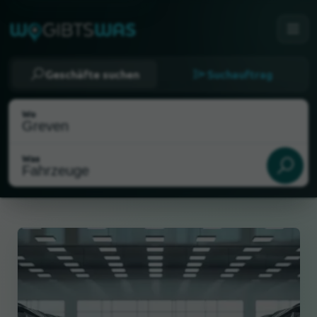
Geschäfte suchen
Suchauftrag
Wo
Was
Als meinen Standort wählen