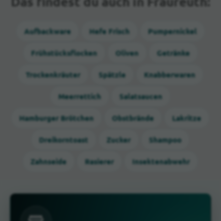
Das findest du auch in Fraureuth:
Aufbackware
Hefe Frisch
Pumpernickel
Frühstücksflocken
Oliven
Getränke
Trockenkräuter
Spätzle
Knabberwaren
Meerrettich
Salatsaucen
Hamburger Brötchen
Obstbrände
Lakritze
Dreikorntoast
Zucker
Shampoo
Zahnseide
Rasierer
Insektenabwehr