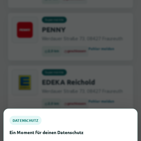
Supermärkte
PENNY
Werdauer Straße 73, 08427 Fraureuth
Fehler melden
2,0 km
geschlossen
Supermärkte
EDEKA Reichold
Werdauer Straße 73, 08427 Fraureuth
Fehler melden
2,0 km
geschlossen
DATENSCHUTZ
Supermärkte
Ein Moment für deinen Datenschutz
Kaufland Werdau, Uferstr.