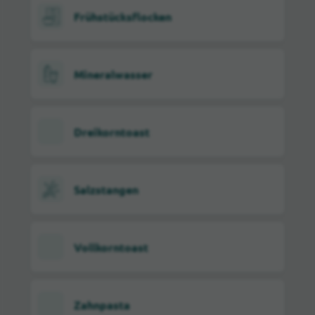
Frühstücksflocken
Mineralwasser
Dreikorntoast
Salzstangen
Vollkorntoast
Zahnpasta