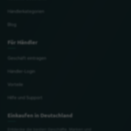
Händlerkategorien
Blog
Für Händler
Geschäft eintragen
Händler-Login
Vorteile
Hilfe und Support
Einkaufen in Deutschland
Entdecke die besten Geschäfte, Marken und