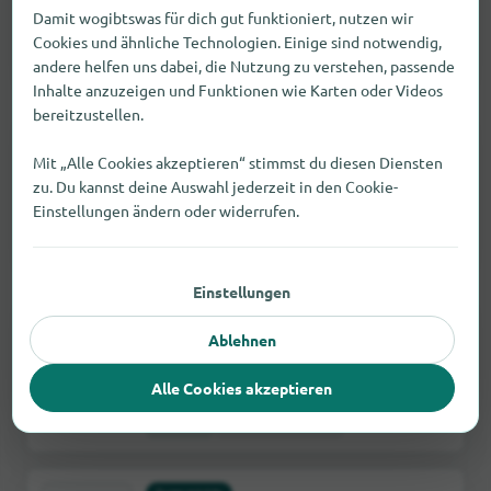
Uferstraße 1, 08412 Werdau
Damit wogibtswas für dich gut funktioniert, nutzen wir
Cookies und ähnliche Technologien. Einige sind notwendig,
Fehler melden
4,1 km
geöffnet bis 22:00
andere helfen uns dabei, die Nutzung zu verstehen, passende
Inhalte anzuzeigen und Funktionen wie Karten oder Videos
bereitzustellen.
Supermärkte
ALDI
Mit „Alle Cookies akzeptieren“ stimmst du diesen Diensten
zu. Du kannst deine Auswahl jederzeit in den Cookie-
Uferstraße 3, 08412 Werdau
Einstellungen ändern oder widerrufen.
Fehler melden
4,2 km
geschlossen
Einstellungen
Supermärkte
REWE
Ablehnen
Uhlandstr. 1, 08412 Werdau
Alle Cookies akzeptieren
Fehler melden
4,4 km
geöffnet bis 22:00