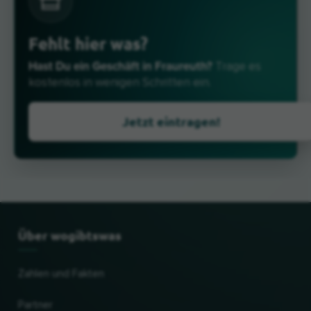
Fehlt hier was?
Hast Du ein Geschäft in Fraureuth?
Trage es
kostenlos in wenigen Schritten ein.
Jetzt eintragen!
Über wogibtswas
Zahlen und Fakten
Partner