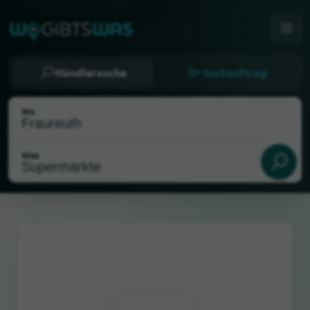
Händlersuche
Suchauftrag
Wo
Was
Als meinen Standort wählen