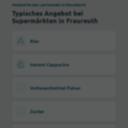
PRODUKTE UND LEISTUNGEN IN FRAUREUTH
Typisches Angebot bei
Supermärkten in Fraureuth
Bier
Instant Cappucino
Vollwaschmittel Pulver
Zucker