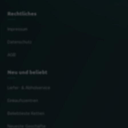
Rechtliches
Impressum
Datenschutz
AGB
Neu und beliebt
Liefer- & Abholservice
Einkaufszentren
Beliebteste Ketten
Neueste Geschäfte