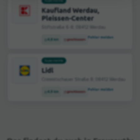
Supermärkte
Kaufland Werdau,
Pleissen-Center
Stiftstraße 6-8, 08412 Werdau
Fehler melden
4,8 km
geschlossen
Supermärkte
Lidl
Crimmitschauer Straße 8, 08412 Werdau
Fehler melden
4,9 km
geschlossen