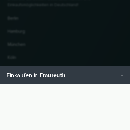
Einkaufsmöglichkeiten in Deutschland!
Berlin
Hamburg
München
Köln
Frankfurt am Main
Fraureuth
Einkaufen in
Hannover
Alle Kategorien in Fraureuth
Land und Sprache ändern
Geschenketipps in Fraureuth
© 2026, Wogibtswas / Locabee. Alle Markennamen und Warenzeichen sind