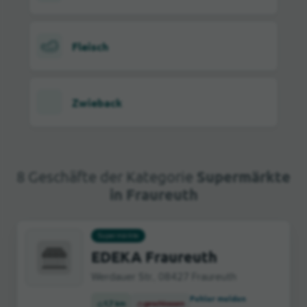
Fleisch
Zwieback
8 Geschäfte der Kategorie
Supermärkte
in Fraureuth
Supermärkte
EDEKA Fraureuth
Werdauer Str., 08427 Fraureuth
Fehler melden
1,7 km
geschlossen