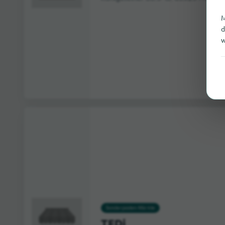
M
d
w
Sonderposten-Märkte
TEDi