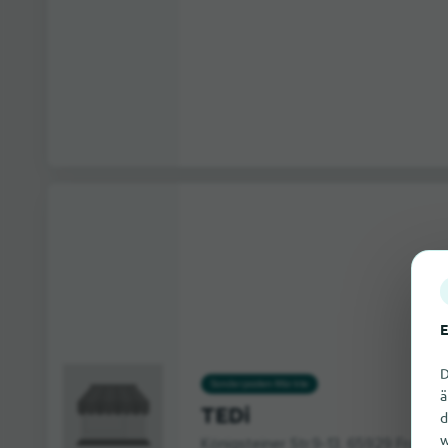
E
D
Sonderposten-Märkte
ä
TEDi
d
w
Königsteiner Str.9-13, 65929 Frankfu