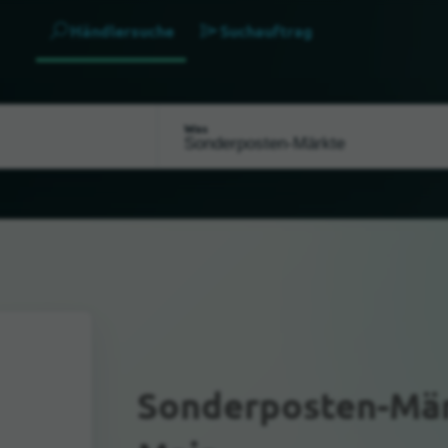
Händlersuche
Suchauftrag
Was
Sonderposten-Mä