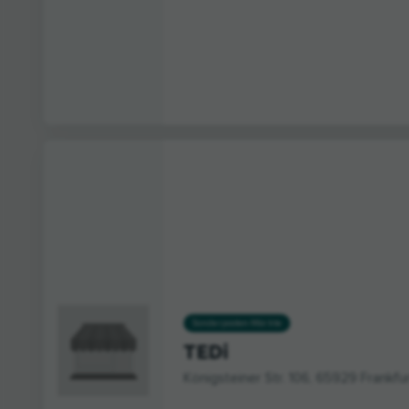
Sonderposten-Märkte
TEDi
Königsteiner Str. 106, 65929 Frankfu