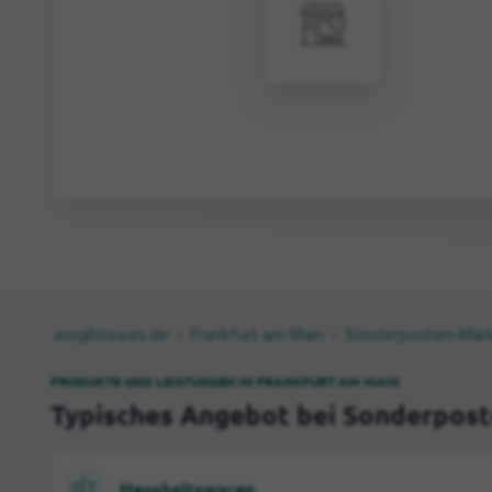
wogibtswas.de
Frankfurt am Main
Sonderposten-Mär
PRODUKTE UND LEISTUNGEN IN FRANKFURT AM MAIN
Typisches Angebot bei Sonderpost
Haushaltswaren