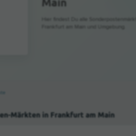
Main
Hier findest Du alle Sonderpostenmärk
Frankfurt am Main und Umgebung.
kte
en-Märkten in Frankfurt am Main