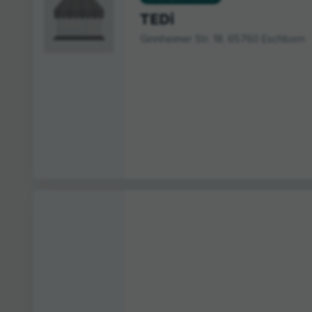
TEDi
Ginnheimer Str. 18, 65760 Eschborn