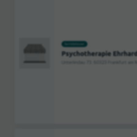
Sanitätshäuser
Psychotherapie Ehrhar
Unterlindau 73, 60323 Frankfurt am 