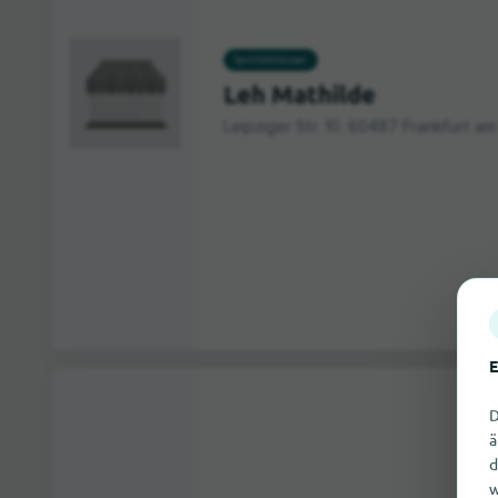
Sanitätshäuser
Leh Mathilde
Leipziger Str. 10, 60487 Frankfurt am
E
D
ä
d
w