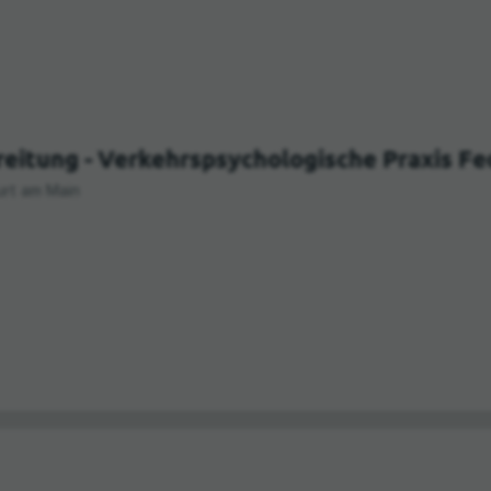
eitung - Verkehrspsychologische Praxis F
urt am Main