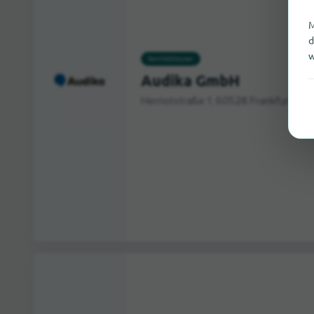
M
d
w
Sanitätshäuser
Audika GmbH
Herriotstraße 1, 60528 Frankfurt am