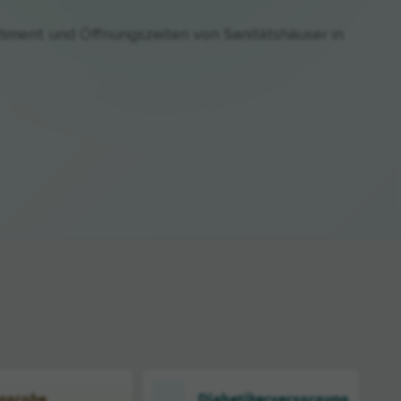
timent und Öffnungszeiten von Sanitätshäuser in
sgrohe
Diabetikerversorgung