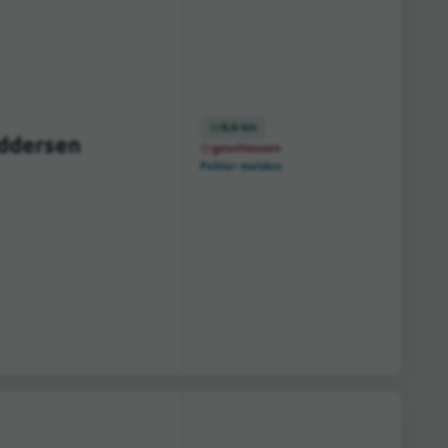
6,6 km
eddersen
geschlossen
Fehler melden