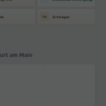
he
Artweger
TM
furt am Main