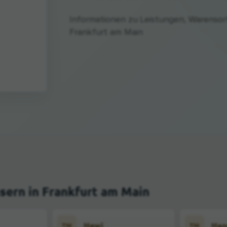
Informationen zu Leistungen, Warensor
Frankfurt am Main
sern in Frankfurt am Main
Hewi
Han
TM
TM