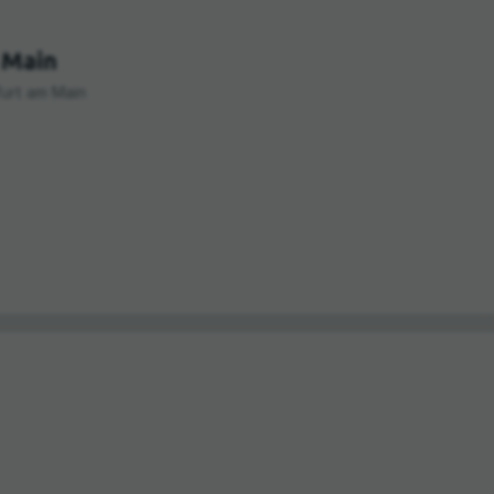
 Main
urt am Main