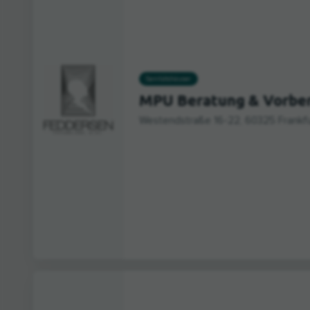
Sanitätshäuser
MPU Beratung & Vorber
Westendstraße 16-22, 60325 Frankf