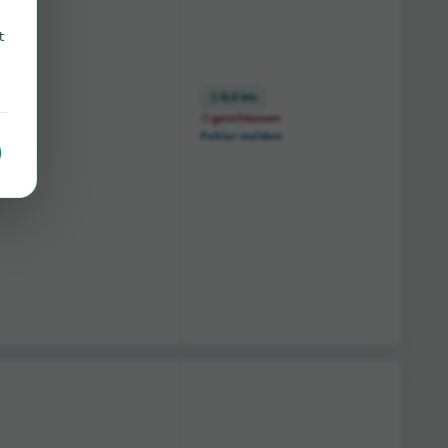
t
6,0 km
geschlossen
Fehler melden