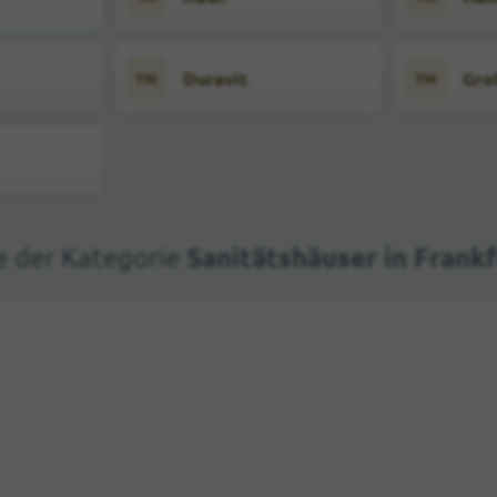
Duravit
Gro
TM
TM
Sanitätshäuser in Frank
e der Kategorie