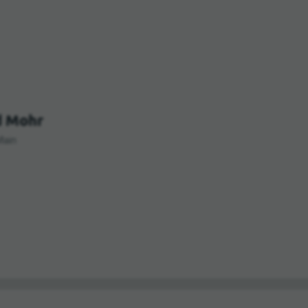
d Mohr
Main