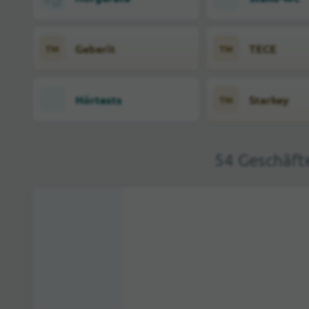
Geberit
TECE
TM
TM
Hörtests
Starkey
TM
54 Geschäft