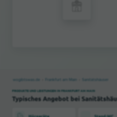
wogibtswas.de
Frankfurt am Main
Sanitätshäuser
PRODUKTE UND LEISTUNGEN IN FRANKFURT AM MAIN
Typisches Angebot bei Sanitätshäu
Hörgeräte
Stand-WC