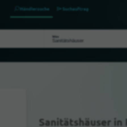
Händlersuche
Suchauftrag
Was
Sanitätshäuser
in