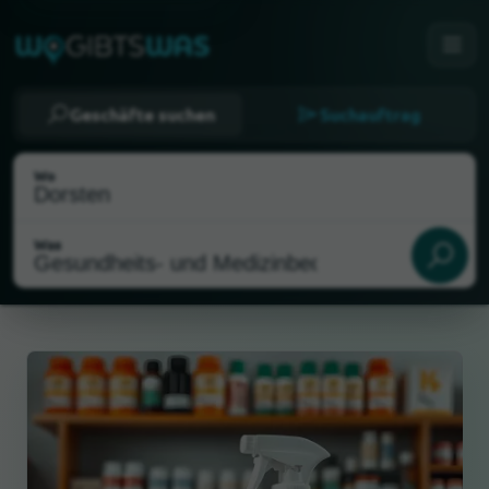
Geschäfte suchen
Suchauftrag
Wo
Was
Als meinen Standort wählen