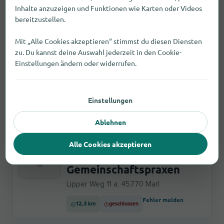
Inhalte anzuzeigen und Funktionen wie Karten oder Videos
12,0 km
Öffnungszeiten prüfen
bereitzustellen.
Fehler melden
Mit „Alle Cookies akzeptieren“ stimmst du diesen Diensten
zu. Du kannst deine Auswahl jederzeit in den Cookie-
Versicherungen
Einstellungen ändern oder widerrufen.
VIACTIV Krankenkasse
Lipper Weg 190, 45772 Marl
Einstellungen
10,1 km
Öffnungszeiten prüfen
Fehler melden
Ablehnen
Ärzte
Alle Cookies akzeptieren
OGP Orthopädische
Gemeinschaftspraxen
Lipper Weg 11 a, 45770 Marl
Fehler melden
12,3 km
geschlossen