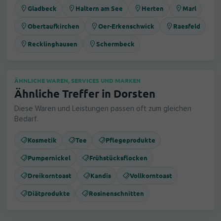
Gladbeck
Haltern am See
Herten
Marl
Obertaufkirchen
Oer-Erkenschwick
Raesfeld
Recklinghausen
Schermbeck
ÄHNLICHE WAREN, SERVICES UND MARKEN
Ähnliche Treffer in Dorsten
Diese Waren und Leistungen passen oft zum gleichen
Bedarf.
Kosmetik
Tee
Pflegeprodukte
Pumpernickel
Frühstücksflocken
Dreikorntoast
Kandis
Vollkorntoast
Diätprodukte
Rosinenschnitten