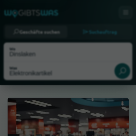
Geschäfte suchen
Suchauftrag
Wo
Was
Als meinen Standort wählen