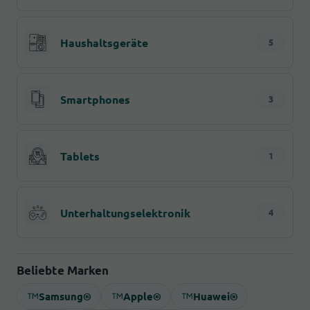
Haushaltsgeräte
5
Smartphones
3
Tablets
1
Unterhaltungselektronik
4
Beliebte Marken
Samsung®
Apple®
Huawei®