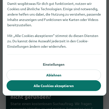
Ruhr
Damit wogibtswas für dich gut funktioniert, nutzen wir
Dieselstraße 31, 46539 Dinslaken
Cookies und ähnliche Technologien. Einige sind notwendig,
andere helfen uns dabei, die Nutzung zu verstehen, passende
2,2 km
Öffnungszeiten prüfen
Inhalte anzuzeigen und Funktionen wie Karten oder Videos
Fehler melden
bereitzustellen.
Mit „Alle Cookies akzeptieren“ stimmst du diesen Diensten
Dienstleister
zu. Du kannst deine Auswahl jederzeit in den Cookie-
Norman Heckenbach
Einstellungen ändern oder widerrufen.
Försterstraße 10, 46149 Oberhausen
Fehler melden
6,3 km
öffnet um 08:00
Einstellungen
Ablehnen
SUCHAUFTRAG
Alle Cookies akzeptieren
Elektronikartikel in Dinslaken
nicht gefunden?
Starte einen kostenlosen Suchauftrag. Wir fragen