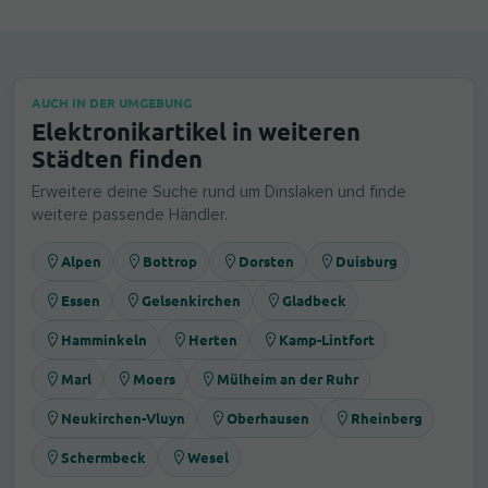
AUCH IN DER UMGEBUNG
Elektronikartikel in weiteren
Städten finden
Erweitere deine Suche rund um Dinslaken und finde
weitere passende Händler.
Alpen
Bottrop
Dorsten
Duisburg
Essen
Gelsenkirchen
Gladbeck
Hamminkeln
Herten
Kamp-Lintfort
Marl
Moers
Mülheim an der Ruhr
Neukirchen-Vluyn
Oberhausen
Rheinberg
Schermbeck
Wesel