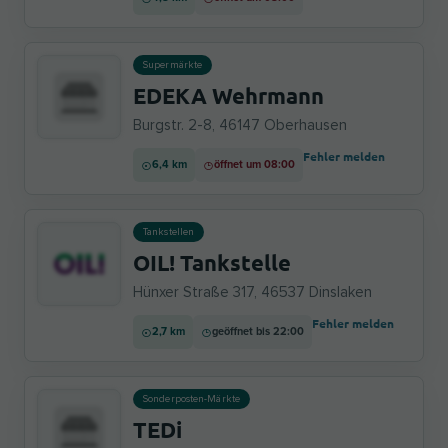
Supermärkte
EDEKA Wehrmann
Burgstr. 2-8, 46147 Oberhausen
Fehler melden
6,4 km
öffnet um 08:00
Tankstellen
OIL! Tankstelle
Hünxer Straße 317, 46537 Dinslaken
Fehler melden
2,7 km
geöffnet bis 22:00
Sonderposten-Märkte
TEDi