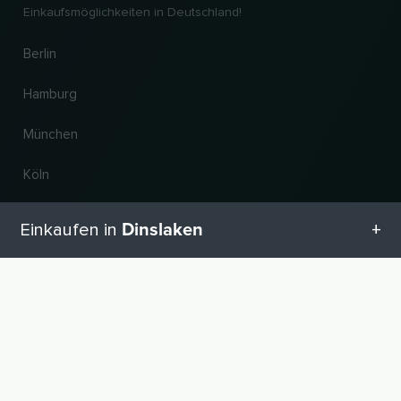
Einkaufsmöglichkeiten in Deutschland!
Berlin
Hamburg
München
Köln
Frankfurt am Main
Dinslaken
Einkaufen in
Hannover
Alle Kategorien in Dinslaken
NACH OBEN
Land und Sprache ändern
Geschenketipps in Dinslaken
© 2026, Wogibtswas / Locabee. Alle Markennamen und Warenzeichen sind