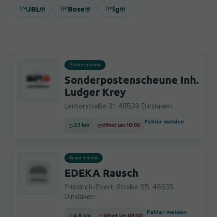
JBL®
Bose®
lg®
Elektromärkte
Sonderpostenscheune Inh.
Ludger Krey
Lanterstraße 31, 46539 Dinslaken
Fehler melden
2,1 km
öffnet um 10:00
Supermärkte
EDEKA Rausch
Friedrich-Ebert-Straße 55, 46535
Dinslaken
Fehler melden
4,8 km
öffnet um 08:00