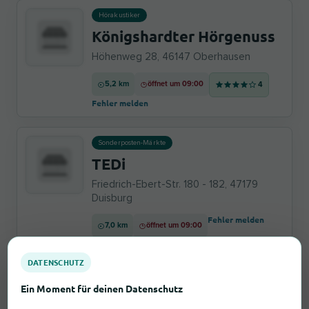
Hörakustiker
Königshardter Hörgenuss
Höhenweg 28, 46147 Oberhausen
5,2 km
öffnet um 09:00
4
Fehler melden
Sonderposten-Märkte
TEDi
Friedrich-Ebert-Str. 180 - 182, 47179
Duisburg
Fehler melden
7,0 km
öffnet um 09:00
DATENSCHUTZ
Dienstleister
Ein Moment für deinen Datenschutz
Automatenservice Rhein-