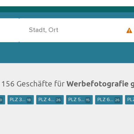
Werbefotografie 
 156 Geschäfte für
PLZ 3....
PLZ 4....
PLZ 5....
PLZ 6....
PLZ
10
18
26
15
26