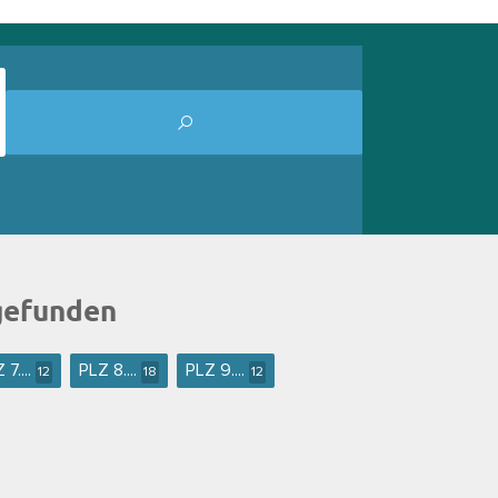
gefunden
 7....
PLZ 8....
PLZ 9....
12
18
12