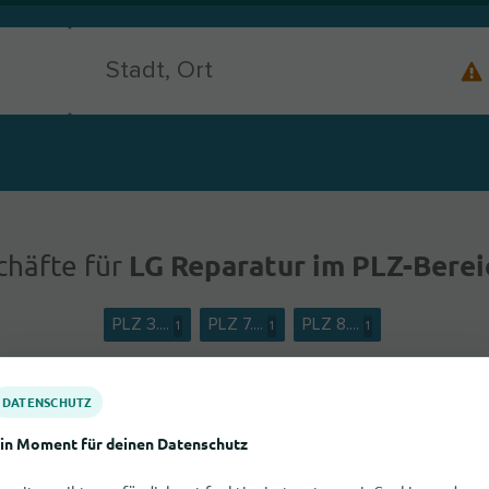
LG Reparatur im PLZ-Bere
chäfte für
PLZ 3....
PLZ 7....
PLZ 8....
1
1
1
DATENSCHUTZ
in Moment für deinen Datenschutz