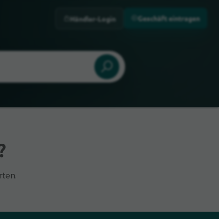
Geschäft eintragen
Händler-Login
?
rten.