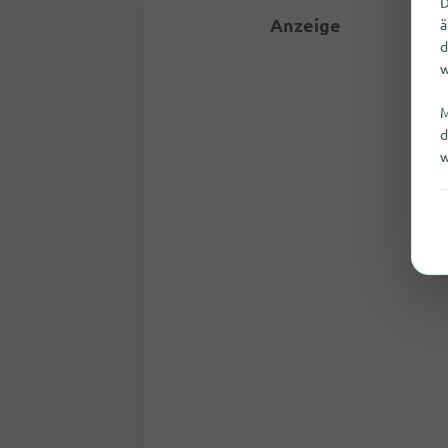
D
Anzeige
ä
d
w
M
d
w