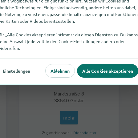
amit wogibtswas für dich gut funktioniert, nutzen wir Cookies und
Cosmophone Goslar
hnliche Technologien. Einige sind notwendig, andere helfen uns dabei,
ie Nutzung zu verstehen, passende Inhalte anzuzeigen und Funktionen
ie Karten oder Videos bereitzustellen.
it „Alle Cookies akzeptieren“ stimmst du diesen Diensten zu. Du kanns
eine Auswahl jederzeit in den Cookie-Einstellungen ändern oder
iderrufen.
Einstellungen
Ablehnen
Alle Cookies akzeptieren
Marktstraße 8
38640
Goslar
mehr
geschlossen |
Dienstleister