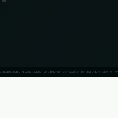
rien
e Markennamen und Warenzeichen sind Eigentum der jeweiligen Inhaber. Alle Angaben ohne
NACH OBEN