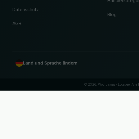
Händlerkatego
Datenschutz
Blog
AGB
Land und Sprache ändern
© 2026, Wogibtswas / Locabee. All