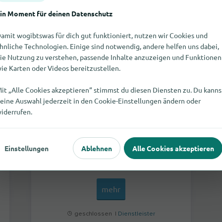
A.O.G. - Hauspersonal Agentur ohne Grenzen
in Moment für deinen Datenschutz
amit wogibtswas für dich gut funktioniert, nutzen wir Cookies und
hnliche Technologien. Einige sind notwendig, andere helfen uns dabei,
ie Nutzung zu verstehen, passende Inhalte anzuzeigen und Funktionen
ie Karten oder Videos bereitzustellen.
it „Alle Cookies akzeptieren“ stimmst du diesen Diensten zu. Du kanns
eine Auswahl jederzeit in den Cookie-Einstellungen ändern oder
iderrufen.
Einstellungen
Ablehnen
Alle Cookies akzeptieren
Stollbergstraße 18
80539
München
mehr
geschlossen |
Dienstleister