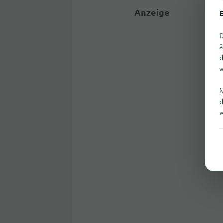
Anzeige
E
D
ä
d
w
M
d
w