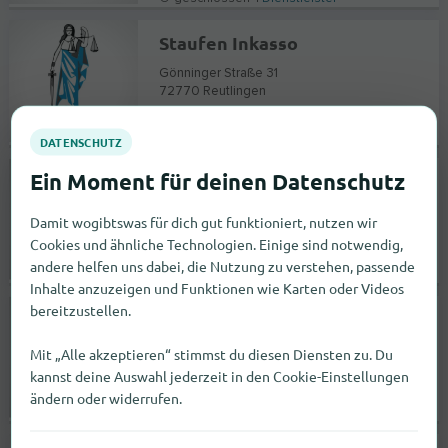
Staufen Inkasso
Gönninger Straße 31
72770
Reutlingen
Keine Angabe |
Dienstleister
BGL Inkasso UG (haftungsbeschränkt)
Marktplatz 22
Damit wogibtswas für dich gut funktioniert, nutzen wir
72250
Freudenstadt
Cookies und ähnliche Technologien. Einige sind notwendig,
andere helfen uns dabei, die Nutzung zu verstehen, passende
geschlossen |
Dienstleister
Inhalte anzuzeigen und Funktionen wie Karten oder Videos
bereitzustellen.
Consig-Inkasso
Holzmarktstraße 25
Mit „Alle akzeptieren“ stimmst du diesen Diensten zu. Du
10243
Berlin
kannst deine Auswahl jederzeit in den Cookie-Einstellungen
ändern oder widerrufen.
geschlossen |
Dienstleister