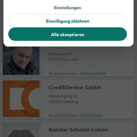
Schuldner Schutz-Gemeinschaft e.V.
Einstellungen
Vierlandenstrasse 31
21029
Hamburg
Einwilligung ablehnen
geöffnet bis 20:00 |
Dienstleister
Alle akzeptieren
Anwaltskanzlei für russisches Recht - Advokat Aleksej Dorochov
Eulesweg 2/1
89233
Neu-Ulm
geschlossen |
Rechtsanwälte
CreditDevice GmbH
Winsbergring 10
22525
Hamburg
geschlossen |
Dienstleister
Kanzlei Schulze-Lohne