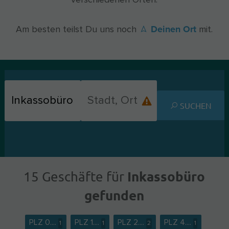
verschiedenen Orten.
Deinen Ort
Am besten teilst Du uns noch
mit.
SUCHEN
Inkassobüro
15 Geschäfte für
gefunden
PLZ 0....
PLZ 1....
PLZ 2....
PLZ 4....
1
1
2
1