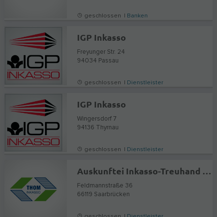
geschlossen |
Banken
IGP Inkasso
Freyunger Str. 24
94034
Passau
geschlossen |
Dienstleister
IGP Inkasso
Wingersdorf 7
94136
Thyrnau
geschlossen |
Dienstleister
Auskunftei Inkasso-Treuhand Thom GmbH
Feldmannstraße 36
66119
Saarbrücken
geschlossen |
Dienstleister