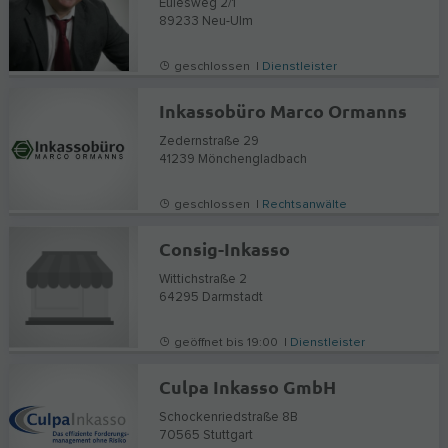
Eulesweg 2/1
89233
Neu-Ulm
geschlossen |
Dienstleister
Inkassobüro Marco Ormanns
Zedernstraße 29
41239
Mönchengladbach
geschlossen |
Rechtsanwälte
Consig-Inkasso
Wittichstraße 2
64295
Darmstadt
geöffnet bis 19:00 |
Dienstleister
Culpa Inkasso GmbH
Schockenriedstraße 8B
70565
Stuttgart