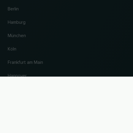
Berlin
Hamburg
München
Köln
Frankfurt am Main
Hannover
NACH OBEN
Land und Sprache ändern
© 2026, Wogibtswas / Locabee. Alle Markennamen und Warenzeichen sind
Eigentum der jeweiligen Inhaber. Alle Angaben ohne Gewähr. Stand 06.08.2026
18:08:25