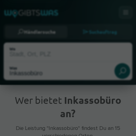
Händlersuche
Suchauftrag
Wo
Was
Wer bietet
Inkassobüro
an?
Aktueller Standort
Die Leistung "Inkassobüro" findest Du an 15