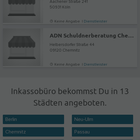
Aachener Straße 241
50931
Köln
Keine Angabe |
Dienstleister
ADN Schuldnerberatung Chemnitz
Helbersdorfer Straße 44
09120
Chemnitz
Keine Angabe |
Dienstleister
Inkassobüro bekommst Du in 13
Städten angeboten.
Berlin
Neu-Ulm
Chemnitz
Passau