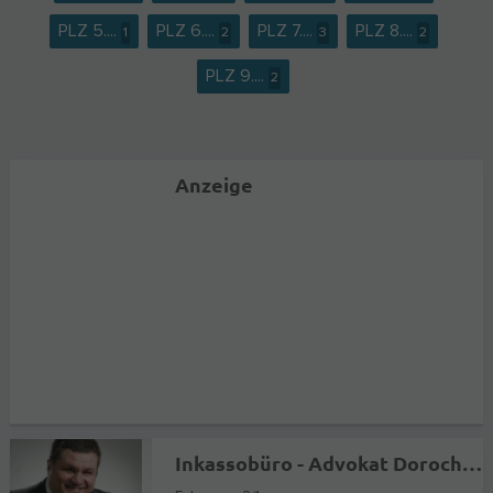
PLZ 5....
PLZ 6....
PLZ 7....
PLZ 8....
1
2
3
2
PLZ 9....
2
Anzeige
Inkassobüro - Advokat Dorochov