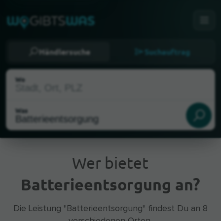
Händlersuche
Suchauftrag
Wo
Was
Wer bietet
Batterieentsorgung an?
Aktueller Standort
Die Leistung "Batterieentsorgung" findest Du an 8