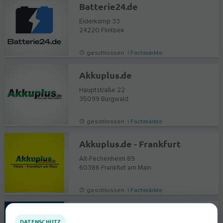
Batterie24.de
Eiderkamp 33
24220
Flintbek
geschlossen |
Fachmärkte
Akkuplus.de
Hauptstraße 22
35099
Burgwald
geschlossen |
Fachmärkte
Akkuplus.de - Frankfurt
Alt-Fechenheim 89
60386
Frankfurt am Main
geschlossen |
Fachmärkte
EURONICS Girrbach Hausgeräte
DATENSCHUTZ