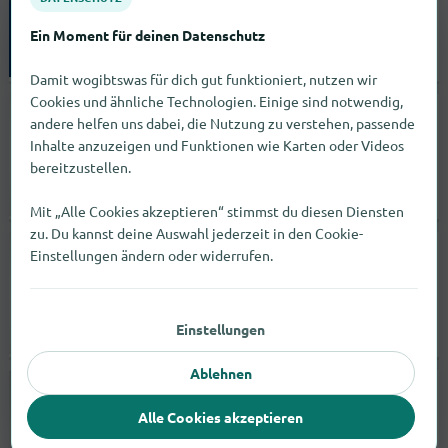
Borsbergstraße 16
01309
Dresden
Ein Moment für deinen Datenschutz
geöffnet bis 12:00 |
Elektromärkte
Damit wogibtswas für dich gut funktioniert, nutzen wir
Cookies und ähnliche Technologien. Einige sind notwendig,
PreZero Oberbayern GmbH
andere helfen uns dabei, die Nutzung zu verstehen, passende
Inhalte anzuzeigen und Funktionen wie Karten oder Videos
Josef-Janker-Ring 3
bereitzustellen.
83646
Bad Tölz
Mit „Alle Cookies akzeptieren“ stimmst du diesen Diensten
Keine Angabe |
Dienstleister
zu. Du kannst deine Auswahl jederzeit in den Cookie-
Printer-Store e.K.
Einstellungen ändern oder widerrufen.
Glockhammer 5
41460
Neuss
Einstellungen
geöffnet bis 16:00 |
Fachmärkte
Ablehnen
Marcel Fichtner
Alle Cookies akzeptieren
Steinstraße
01900
Großröhrsdorf