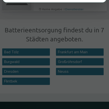
Keine Angabe |
Dienstleister
Batterieentsorgung findest du in 7
Städten angeboten.
Bad Tölz
Frankfurt am Main
Burgwald
Großröhrsdorf
Dresden
Neuss
Flintbek