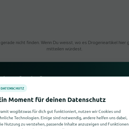
 gerade nicht finden. Wenn Du weisst, wo es Drogerieartikel hier 
mitteilen würdest.
icht gefunden?
fragen passende Händler an und melden Antworten per E-Mail.
amit wogibtswas für dich gut funktioniert, nutzen wir Cookies und
hnliche Technologien. Einige sind notwendig, andere helfen uns dabei,
ie Nutzung zu verstehen, passende Inhalte anzuzeigen und Funktionen