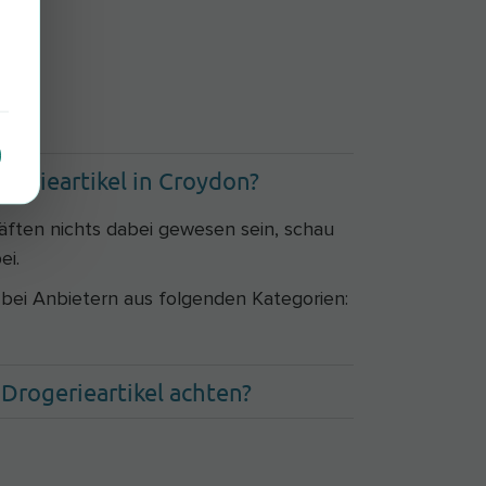
gerieartikel in Croydon?
häften nichts dabei gewesen sein, schau
ei.
e bei Anbietern aus folgenden Kategorien:
Drogerieartikel achten?