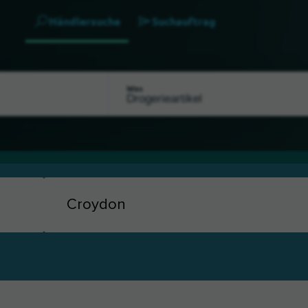
Händlersuche
Suchauftrag
Was