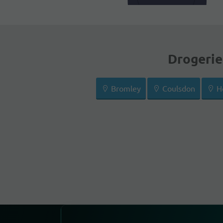
Drogeriea
Bromley
Coulsdon
H