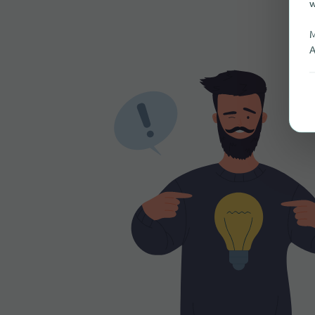
w
M
A