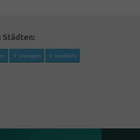
n Städten:
am
Orpington
invalidcity