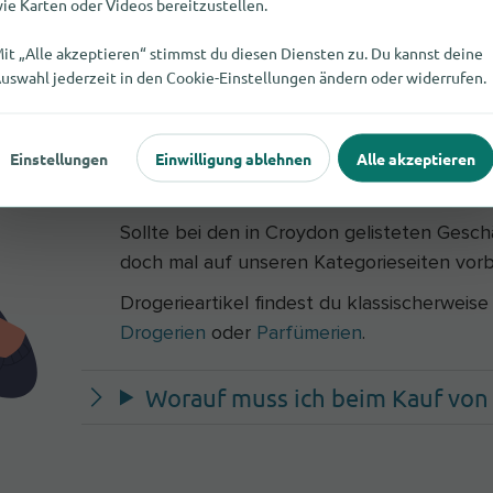
ie Karten oder Videos bereitzustellen.
it „Alle akzeptieren“ stimmst du diesen Diensten zu. Du kannst deine
uswahl jederzeit in den Cookie-Einstellungen ändern oder widerrufen.
Einstellungen
Einwilligung ablehnen
Alle akzeptieren
Wo finde ich darüber hinaus Dro
Sollte bei den in Croydon gelisteten Gesc
doch mal auf unseren Kategorieseiten vorb
Drogerieartikel findest du klassischerweis
Drogerien
oder
Parfümerien
.
Worauf muss ich beim Kauf von 