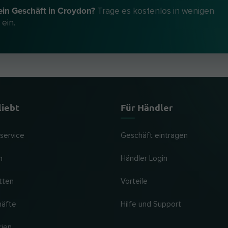
ein Geschäft in Croydon?
Trage es kostenlos in wenigen
 ein.
liebt
Für Händler
lservice
Geschäft eintragen
n
Händler Login
tten
Vorteile
häfte
Hilfe und Support
rien