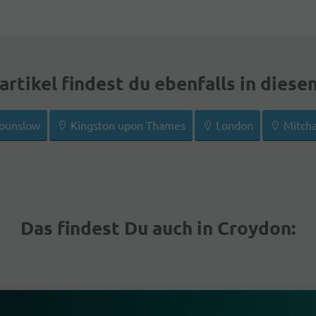
rtikel findest du ebenfalls in diese
ounslow
Kingston upon Thames
London
Mitch
Das findest Du auch in Croydon: