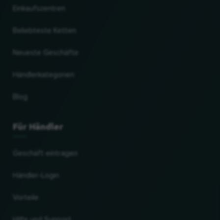
Einkaufszentren
Beliebteste Ketten
Neueste Geschäfte
Händlerkategorien
Blog
Für Händler
Geschäft eintragen
Händler-Login
Vorteile
Hilfe und Support