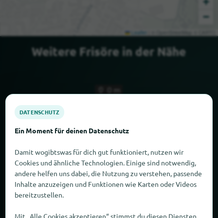
+
−
Leaflet
|
© OpenStreetMap © CARTO
Weitere Frisöre in der Nähe
0 m
DATENSCHUTZ
Ein Moment für deinen Datenschutz
Damit wogibtswas für dich gut funktioniert, nutzen wir
Cookies und ähnliche Technologien. Einige sind notwendig,
Cut & Color
andere helfen uns dabei, die Nutzung zu verstehen, passende
Bremen
Inhalte anzuzeigen und Funktionen wie Karten oder Videos
bereitzustellen.
Mit „Alle Cookies akzeptieren“ stimmst du diesen Diensten