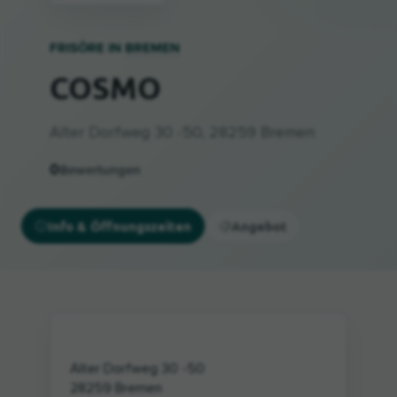
FRISÖRE IN
BREMEN
COSMO
Alter Dorfweg 30 -50, 28259 Bremen
0
Bewertungen
Info & Öffnungszeiten
Angebot
Alter Dorfweg 30 -50
28259
Bremen