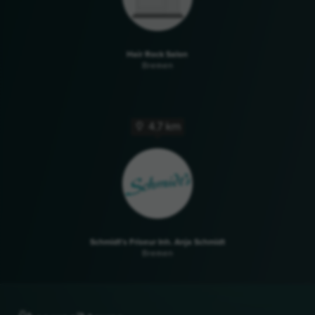
Hair Rock Salon
Bremen
4,7 km
Schmidt's Friseur Inh. Anja Schmidt
Bremen