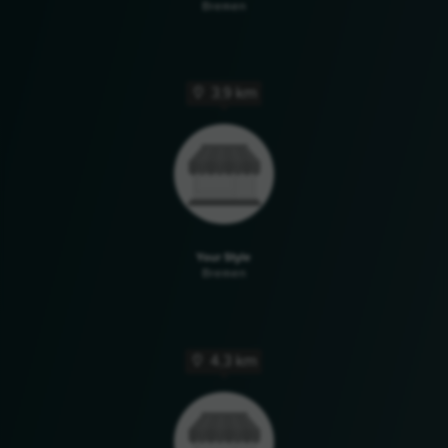
Bremen
3,9 km
Your Style
Bremen
4,3 km