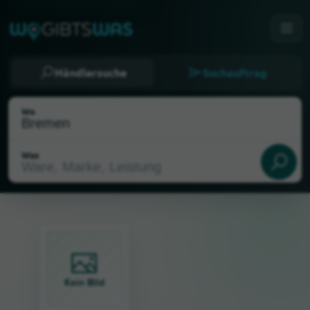
Händlersuche
Suchauftrag
Wo
Was
Als meinen Standort wählen
Kein Bild