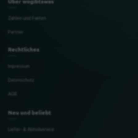
Über wogibtswas
Zahlen und Fakten
Partner
Rechtliches
Impressum
Datenschutz
AGB
Neu und beliebt
Liefer- & Abholservice