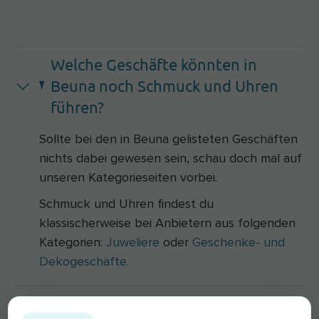
Welche Geschäfte könnten in
Beuna noch Schmuck und Uhren
führen?
Sollte bei den in Beuna gelisteten Geschäften
nichts dabei gewesen sein, schau doch mal auf
unseren Kategorieseiten vorbei.
Schmuck und Uhren findest du
klassischerweise bei Anbietern aus folgenden
Kategorien:
Juweliere
oder
Geschenke- und
Dekogeschäfte
.
Worauf muss ich beim Kauf von