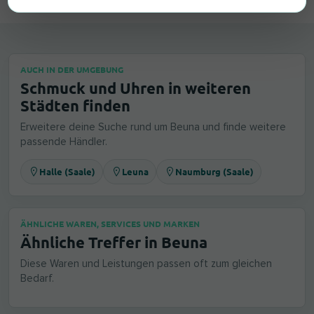
AUCH IN DER UMGEBUNG
Schmuck und Uhren in weiteren
Städten finden
Erweitere deine Suche rund um Beuna und finde weitere
passende Händler.
Halle (Saale)
Leuna
Naumburg (Saale)
ÄHNLICHE WAREN, SERVICES UND MARKEN
Ähnliche Treffer in Beuna
Diese Waren und Leistungen passen oft zum gleichen
Bedarf.