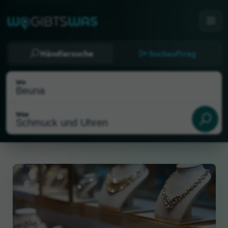
Händlersuche
Suchauftrag
Wo
Was
Als meinen Standort wählen