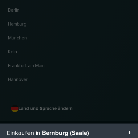
Berlin
Hamburg
München
Köln
Frankfurt am Main
Hannover
Land und Sprache ändern
© 2026, Wogibtswas / Locabee. Alle Markennamen und Warenzeichen sind
Bernburg (Saale)
Einkaufen in
Eigentum der jeweiligen Inhaber. Alle Angaben ohne Gewähr. Stand 08.08.2026
01:22:27