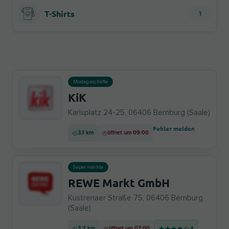
T-Shirts
1
Modegeschäfte
KiK
Karlsplatz 24-25, 06406 Bernburg (Saale)
Fehler melden
3,1 km
öffnet um 09:00
Supermärkte
REWE Markt GmbH
Kustrenaer Straße 75, 06406 Bernburg
(Saale)
3,2 km
öffnet um 07:00
4