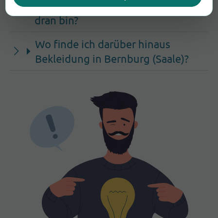
Bernburg (Saale), wenn ich spät
dran bin?
Wo finde ich darüber hinaus
Bekleidung in Bernburg (Saale)?