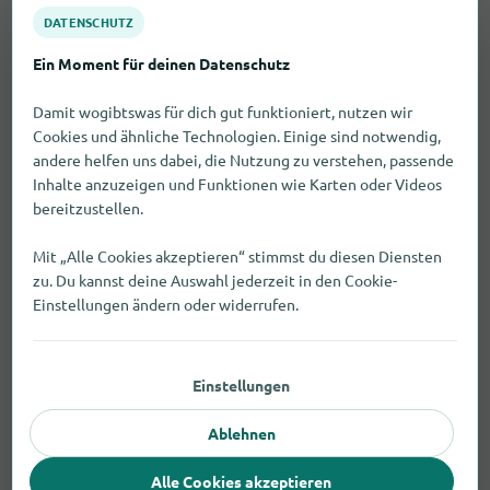
DATENSCHUTZ
Ein Moment für deinen Datenschutz
Gibt es Bekleidung bei bekannten
Damit wogibtswas für dich gut funktioniert, nutzen wir
Cookies und ähnliche Technologien. Einige sind notwendig,
Ketten in Bernburg (Saale)?
andere helfen uns dabei, die Nutzung zu verstehen, passende
Inhalte anzuzeigen und Funktionen wie Karten oder Videos
In Bernburg (Saale) findest du Bekleidung
bereitzustellen.
unter anderem bei bekannten Ketten wie KiK,
Mit „Alle Cookies akzeptieren“ stimmst du diesen Diensten
REWE, beispielsweise: KiK (Karlsplatz 24-25),
zu. Du kannst deine Auswahl jederzeit in den Cookie-
REWE (Kustrenaer Straße 75)
Einstellungen ändern oder widerrufen.
Gibt es Geschäfte für Bekleidung in
Bernburg (Saale), die samstags
Einstellungen
offen haben?
Ablehnen
Wo bekomme ich Bekleidung in
Alle Cookies akzeptieren