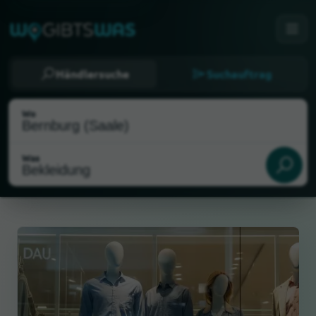
Händlersuche
Suchauftrag
Wo
Was
Als meinen Standort wählen