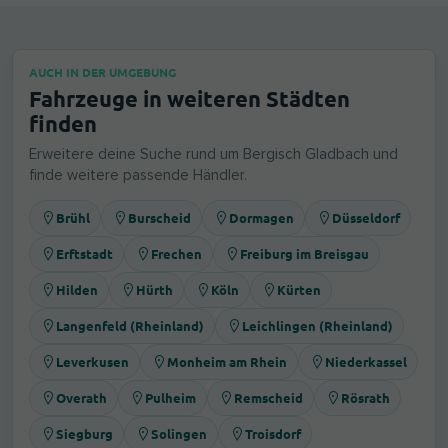
AUCH IN DER UMGEBUNG
Fahrzeuge in weiteren Städten
finden
Erweitere deine Suche rund um Bergisch Gladbach und
finde weitere passende Händler.
Brühl
Burscheid
Dormagen
Düsseldorf
Erftstadt
Frechen
Freiburg im Breisgau
Hilden
Hürth
Köln
Kürten
Langenfeld (Rheinland)
Leichlingen (Rheinland)
Leverkusen
Monheim am Rhein
Niederkassel
Overath
Pulheim
Remscheid
Rösrath
Siegburg
Solingen
Troisdorf