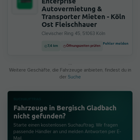
Enterprise
Autovermietung &
Transporter Mieten - Köln
Ost Fleischhauer
Clevischer Ring 45, 51063 Köln
Fehler melden
7,4 km
Öffnungszeiten prüfen
…
Weitere Geschäfte, die Fahrzeuge anbieten, findest du in
der
Suche
SUCHAUFTRAG
Fahrzeuge in Bergisch Gladbach
nicht gefunden?
Starte einen kostenlosen Suchauftrag. Wir fragen
passende Händler an und melden Antworten per E-
Mail.