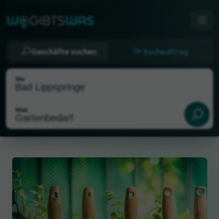
Geschäfte suchen
Suchauftrag
Wo
Was
Als meinen Standort wählen