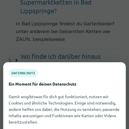
Supermarktketten in Bad
Lippspringe?
In Bad Lippspringe findest du Gartenbedarf
unter anderem bei bekannten Ketten wie
ZAUN, beispielsweise:
Wo finde ich darüber hinaus
Gartenbedarf in Bad Lippspringe?
DATENSCHUTZ
Worauf solltest Du beim Kauf von
Ein Moment für deinen Datenschutz
Gartenbedarf achten?
Damit wogibtswas für dich gut funktioniert, nutzen wir
Cookies und ähnliche Technologien. Einige sind notwendig,
andere helfen uns dabei, die Nutzung zu verstehen, passende
Inhalte anzuzeigen und Funktionen wie Karten oder Videos
bereitzustellen.