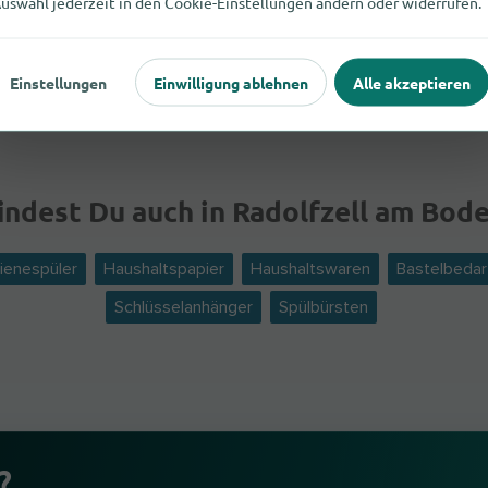
uswahl jederzeit in den Cookie-Einstellungen ändern oder widerrufen.
gen
Konstanz
Rielasingen-Worblingen
Singen (
Einstellungen
Einwilligung ablehnen
Alle akzeptieren
indest Du auch in Radolfzell am Bod
ienespüler
Haushaltspapier
Haushaltswaren
Bastelbedar
Schlüsselanhänger
Spülbürsten
?