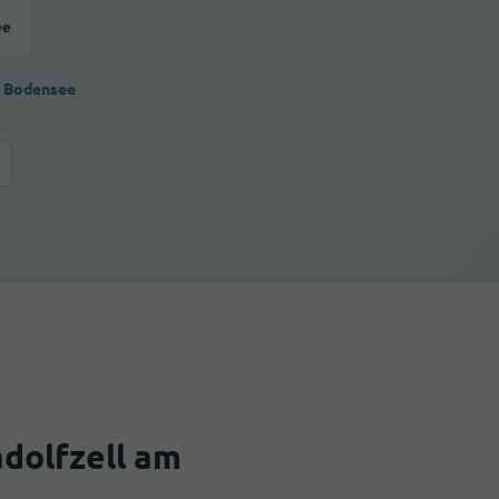
ee
m Bodensee
dolfzell am