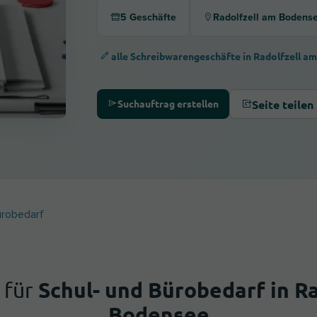
5 Geschäfte
Radolfzell am Bodens
alle Schreibwarengeschäfte in Radolfzell a
Seite teilen
Suchauftrag erstellen
ürobedarf
Schul- und Bürobedarf in Ra
 für
Bodensee