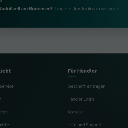
 Radolfzell am Bodensee?
Trage es kostenlos in wenigen
liebt
Für Händler
lservice
Geschäft eintragen
n
Händler Login
tten
Vorteile
häfte
Hilfe und Support