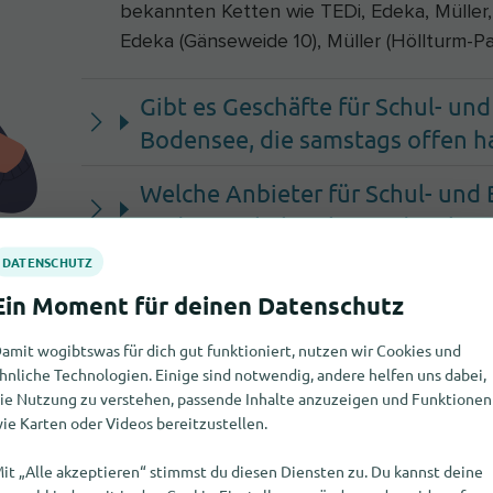
bekannten Ketten wie TEDi, Edeka, Müller, b
Edeka (Gänseweide 10), Müller (Höllturm-Pa
Gibt es Geschäfte für Schul- und
Bodensee, die samstags offen h
Welche Anbieter für Schul- und 
Bodensee haben besonders lang
Gibt es weitere Möglichkeiten, 
Radolfzell am Bodensee zu kauf
amit wogibtswas für dich gut funktioniert, nutzen wir Cookies und
hnliche Technologien. Einige sind notwendig, andere helfen uns dabei,
ie Nutzung zu verstehen, passende Inhalte anzuzeigen und Funktionen
ie Karten oder Videos bereitzustellen.
it „Alle akzeptieren“ stimmst du diesen Diensten zu. Du kannst deine
ürobedarf findest du ebenfalls in di