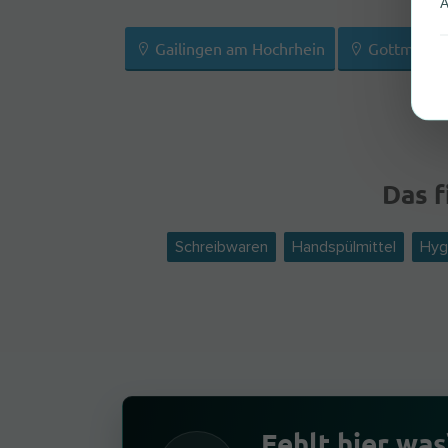
A
Gailingen am Hochrhein
Gottmadin
Das f
Schreibwaren
Handspülmittel
Hyg
Fehlt hier was