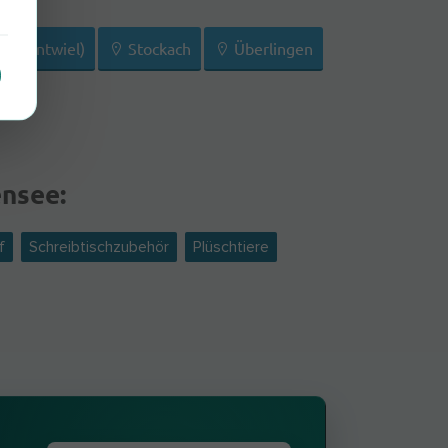
Hohentwiel)
Stockach
Überlingen
ensee:
f
Schreibtischzubehör
Plüschtiere