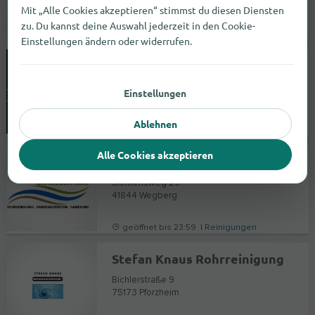
76131
Karlsruhe
Mit „Alle Cookies akzeptieren“ stimmst du diesen Diensten
zu. Du kannst deine Auswahl jederzeit in den Cookie-
geöffnet bis 00:00 |
Reinigungen
Einstellungen ändern oder widerrufen.
Lutti`s Rohrreinigungsservice
Isarstraße 11
Einstellungen
86399
Bobingen
Ablehnen
geöffnet bis 00:00 |
Reinigungen
Alle Cookies akzeptieren
AWT Rohrreinigung am Niederrhein UG
Siemensweg 29
41844
Wegberg
geöffnet bis 23:59 |
Reinigungen
Stefan Knaus Rohrreinigung
Bichlerstraße 9
75173
Pforzheim