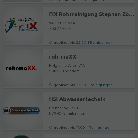
Keine Angabe |
Reinigungen
FIX Rohrreinigung Stephan Zöller
Weiherstr. 33A
76327
Pfinztal
geöffnet bis 22:00 |
Reinigungen
rohrmaXX
Belgische Allee 71A
53842
Troisdorf
geöffnet bis 23:59 |
Reinigungen
HSI Abwassertechnik
Heinrichsglück 1
57290
Neunkirchen
geöffnet bis 17:00 |
Reinigungen