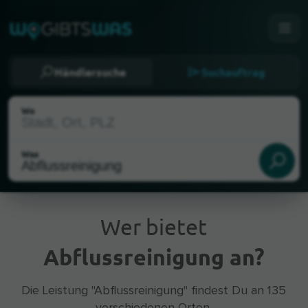
Händlersuche
Suchauftrag
Wo
Was
Wer bietet
Abflussreinigung an?
Aktueller Standort
Die Leistung "Abflussreinigung" findest Du an 135