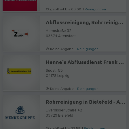
geöffnet bis 00:00 |
Reinigungen
Abflussreinigung, Rohrreinigung Zahn GmbH
Herrnstraße 32
63674
Altenstadt
Keine Angabe |
Reinigungen
Henne`s Abflussdienst Frank Henschke & Udo Strube GbR
Südstr. 55
04178
Leipzig
Keine Angabe |
Reinigungen
Rohrreinigung in Bielefeld - Abflussdienst Menke
Elverdisser Straße 42
33729
Bielefeld
geöffnet bis 23:59 |
Reinigungen