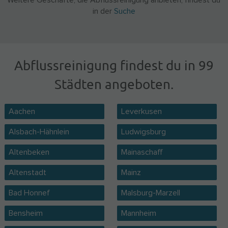
Weitere Geschäfte, die Abflussreinigung anbieten, findest du
in der
Suche
Abflussreinigung findest du in 99
Städten angeboten.
Aachen
Leverkusen
Alsbach-Hähnlein
Ludwigsburg
Altenbeken
Mainaschaff
Altenstadt
Mainz
Bad Honnef
Malsburg-Marzell
Bensheim
Mannheim