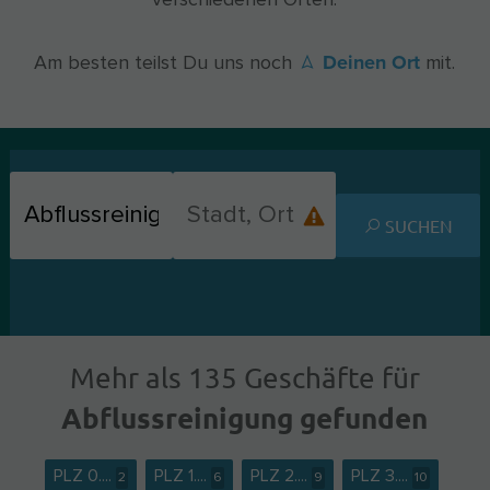
verschiedenen Orten.
Deinen Ort
Am besten teilst Du uns noch
mit.
SUCHEN
Mehr als 135 Geschäfte für
Abflussreinigung gefunden
PLZ 0....
PLZ 1....
PLZ 2....
PLZ 3....
2
6
9
10