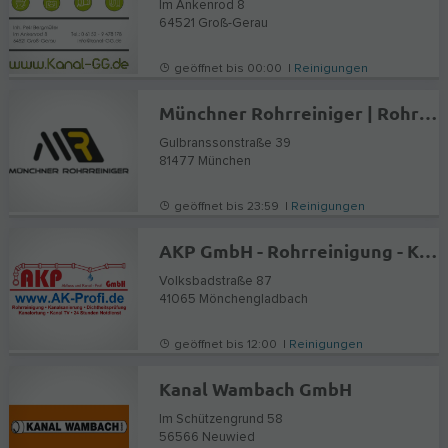
Im Ankenrod 8
64521
Groß-Gerau
geöffnet bis 00:00 |
Reinigungen
Münchner Rohrreiniger | Rohrreinigung mit 24/7 Notdienst
Gulbranssonstraße 39
81477
München
geöffnet bis 23:59 |
Reinigungen
AKP GmbH - Rohrreinigung - Kanalsanierung - Kanaltechnik
Volksbadstraße 87
41065
Mönchengladbach
geöffnet bis 12:00 |
Reinigungen
Kanal Wambach GmbH
Im Schützengrund 58
56566
Neuwied