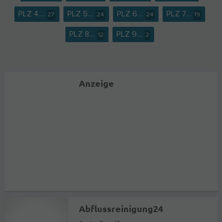
PLZ 4....
PLZ 5....
PLZ 6....
PLZ 7....
27
24
24
19
PLZ 8....
PLZ 9....
12
2
Anzeige
Abflussreinigung24