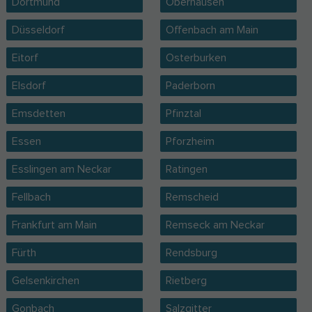
Dortmund
Oberhausen
Düsseldorf
Offenbach am Main
Eitorf
Osterburken
Elsdorf
Paderborn
Emsdetten
Pfinztal
Essen
Pforzheim
Esslingen am Neckar
Ratingen
Fellbach
Remscheid
Frankfurt am Main
Remseck am Neckar
Fürth
Rendsburg
Gelsenkirchen
Rietberg
Gonbach
Salzgitter